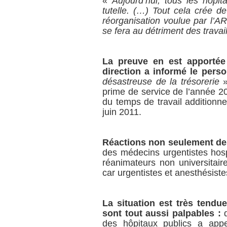
«
Aujourd’hui, tous les hôpit
tutelle. (…) Tout cela crée d
réorganisation voulue par l’
se fera au détriment des travai
La preuve en est apportée 
direction a informé le pers
désastreuse de la trésorerie
prime de service de l’année 2
du temps de travail additionn
juin 2011.
Réactions non seulement de
des médecins urgentistes hosp
réanimateurs non universitai
car urgentistes et anesthésist
La situation est très tendu
sont tout aussi palpables :
d
des hôpitaux publics a appe