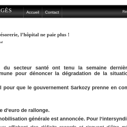
ERGÈS
Re
Accueil
Contact
ésorerie, l’hôpital ne paie plus !
al
is du secteur santé ont tenu la semaine derniè
une pour dénoncer la dégradation de la situati
el pour que le gouvernement Sarkozy
prenne en com
 d’euro de rallonge.
 mobilisation générale est annoncée.
Pour l’intersyndi