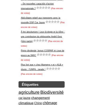
– De nouvelles capacités d’action
internationale ?
(Pas encore
de votes)
Abécédaire relatif aux transports avec la
nouvelle DSP Car Jaune
(Pas
encore de votes)
À lire absolument ! Leur écologie et la nôtre :
une contribution du philosophe André Gorz
(1ère partie)
(Pas encore de
votes)
Prime dividende, bonus COSPAR et coup de
pouce au SMIC
(Pas encore
de votes)
Plus fort que « chez Mangaye » et « KLB »
réunis : l’UMPé…tarade !
(Pas encore de votes)
Étiquettes
agriculture
Biodiversité
changement
car jaune
climatique
chômage
Chine