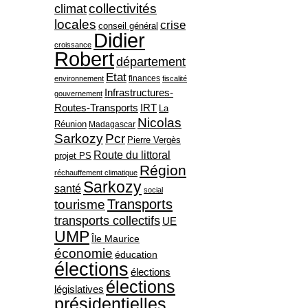
collectivités
climat
locales
crise
conseil général
Didier
croissance
Robert
département
Etat
finances
environnement
fiscalité
Infrastructures-
gouvernement
Routes-Transports
IRT
La
Nicolas
Réunion
Madagascar
Sarkozy
Pcr
Pierre Vergès
Route du littoral
projet PS
Région
réchauffement climatique
Sarkozy
santé
social
Transports
tourisme
transports collectifs
UE
UMP
Île Maurice
économie
éducation
élections
élections
élections
législatives
présidentielles