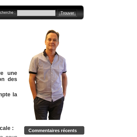
cherche :
re une
on des
pte la
cale :
Commentaires récents