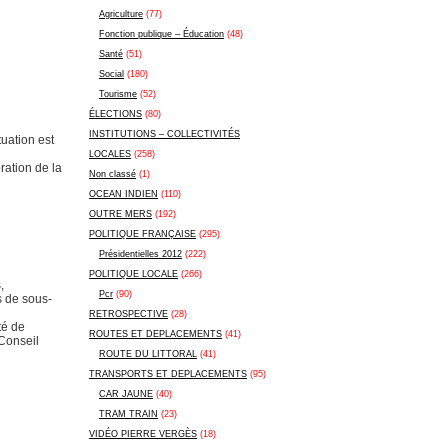
Agriculture
(77)
Fonction publique – Éducation
(48)
Santé
(51)
Social
(180)
Tourisme
(52)
ÉLECTIONS
(80)
INSTITUTIONS – COLLECTIVITÉS
uation est
LOCALES
(258)
ration de la
Non classé
(1)
OCEAN INDIEN
(110)
OUTRE MERS
(192)
POLITIQUE FRANÇAISE
(295)
Présidentielles 2012
(222)
POLITIQUE LOCALE
(266)
,
Pcr
(90)
s de sous-
RETROSPECTIVE
(28)
té de
ROUTES ET DEPLACEMENTS
(41)
 Conseil
ROUTE DU LITTORAL
(41)
TRANSPORTS ET DEPLACEMENTS
(95)
CAR JAUNE
(40)
TRAM TRAIN
(23)
VIDÉO PIERRE VERGÈS
(18)