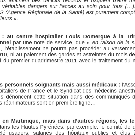
aux affichent des déficits records et risquent d’être m
e véritables dangers sur l’accès au soin pour tous (…
ARS (Agence Régionale de la Santé) est purement compt
lleurs
».
: au centre hospitalier Louis Domergue à la Trin
onnel
par une note de service, que «
en raison de la s
», l’établissement ne pourra pas procéder au versemen
010, ni au paiement des gardes et astreintes du mois de
el du premier quadrimestre 2011 avec le traitement du 
s personnels soignants mais aussi médicaux :
l’Ass
italiers de France et le Syndicat des médecins anesth
res dénoncent cette situation dans des communiqués di
es réanimateurs sont en première ligne…
e en Martinique, mais dans d’autres régions, les t
ans les Hautes Pyrénées, par exemple, le comité de 
lé usagers, salariés des hôpitaux publics et élus 