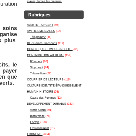
maires, fumez les premiers
uration
Rubriques
ALERTE – URGENT
(95)
x soins
AMITIES-MESSAGES
(92)
ganise
Télégramme
(11)
s plus
BTP-Routes-Transports
(117)
CHRONIQUE-HUMOUR-INSOLITE
(65)
CONTRIBUTION AU DÉBAT
(154)
R'humeur
(67)
its, le
Stop ragot
(24)
t payer
Tribune libre
(27)
ien que
COURRIER DE LECTEURS
(116)
verts.
CULTURE-IDENTITE-ÉPANOUISSEMENT
HUMAIN-HISTOIRE
(58)
Cause des Femmes
(12)
DÉVELOPPEMENT DURABLE
(333)
Alerte Climat
(91)
Biodiversité
(78)
Énergie
(105)
Environnement
(81)
ÉCONOMIE
(604)