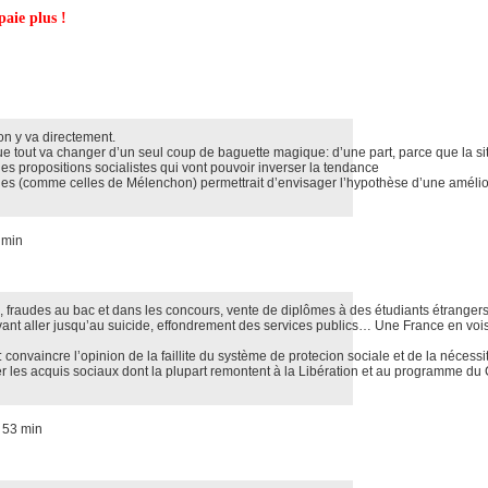
paie plus !
n
on y va directement.
 tout va changer d’un seul coup de baguette magique: d’une part, parce que la sit
 les propositions socialistes qui vont pouvoir inverser la tendance
ales (comme celles de Mélenchon) permettrait d’envisager l’hypothèse d’une amélio
 min
e, fraudes au bac et dans les concours, vente de diplômes à des étudiants étrangers
ant aller jusqu’au suicide, effondrement des services publics… Une France en voi
: convaincre l’opinion de la faillite du système de protecion sociale et de la nécessi
er les acquis sociaux dont la plupart remontent à la Libération et au programme du
 53 min