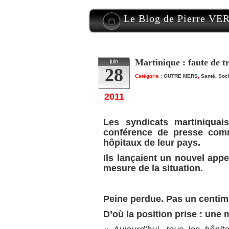
Le Blog de Pierre V
Martinique : faute de tr
juin
28
Catégorie :
OUTRE MERS
,
Santé
,
Soci
2011
Les syndicats martiniqua
conférence de presse comm
hôpitaux de leur pays.
Ils lançaient un nouvel app
mesure de la situation.
Peine perdue. Pas un centime
D’où la position prise : une