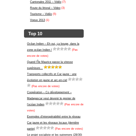
Cantonales 2011 – Vidéo
(7)
Route du littoral – Video
(3)
Tourisme – Vidéo
(5)
Voeux 2013
(1)
Top 10
Océan Indien – Eh oui, ça bouge, dans la
zone océan Indien !
(Pas
encore de votes)
Quand l’Île Maurice passe la vitesse
supérieure…
Transports collectifs et Car jaune : une
évolution en jaune et arc-en-ciel
(Pas encore de votes)
Coopération – Co développement –
Madagascar veut devenir le grenier de
l’océan Indien
(Pas encore de
votes)
Exemples d’interopérabilité entre le réseau
Car jaune et les réseaux locaux (dernière
partie)
(Pas encore de votes)
Le projet socialiste et les outremers (28/30)