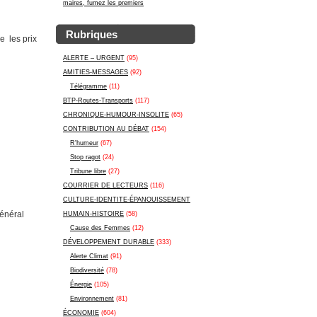
maires, fumez les premiers
Rubriques
e les prix
ALERTE – URGENT
(95)
AMITIES-MESSAGES
(92)
Télégramme
(11)
BTP-Routes-Transports
(117)
CHRONIQUE-HUMOUR-INSOLITE
(65)
CONTRIBUTION AU DÉBAT
(154)
R'humeur
(67)
Stop ragot
(24)
Tribune libre
(27)
COURRIER DE LECTEURS
(116)
CULTURE-IDENTITE-ÉPANOUISSEMENT
énéral
HUMAIN-HISTOIRE
(58)
Cause des Femmes
(12)
DÉVELOPPEMENT DURABLE
(333)
Alerte Climat
(91)
Biodiversité
(78)
Énergie
(105)
Environnement
(81)
ÉCONOMIE
(604)