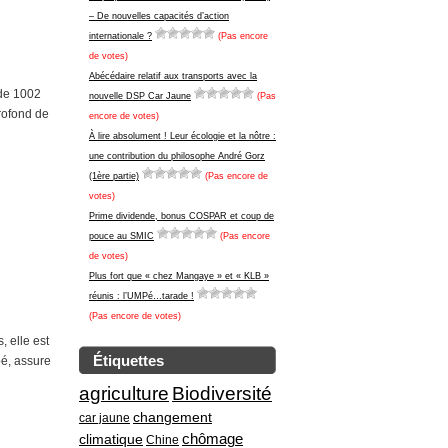
– De nouvelles capacités d’action
internationale ?
(Pas encore
de votes)
Abécédaire relatif aux transports avec la
 de 1002
nouvelle DSP Car Jaune
(Pas
rofond de
encore de votes)
À lire absolument ! Leur écologie et la nôtre :
une contribution du philosophe André Gorz
(1ère partie)
(Pas encore de
votes)
Prime dividende, bonus COSPAR et coup de
pouce au SMIC
(Pas encore
de votes)
Plus fort que « chez Mangaye » et « KLB »
réunis : l’UMPé…tarade !
(Pas encore de votes)
 elle est
Étiquettes
pé, assure
agriculture
Biodiversité
changement
car jaune
climatique
chômage
Chine