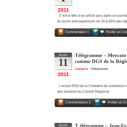
2011
C’est le titre d’un article paru dans un jour
du sucre sont supérieurs de 30 à 40% par rap
Commentaire 1
Poster un Co
Télégramme – Mercato 
février
11
comme DGS de la Régi
Catégorie :
Télégramme
2011
L’actuel DGS de la Chambre de commerce dep
des services du Conseil Régional
Commentaires 2
Poster un C
T élégramme – Jean-Fra
février