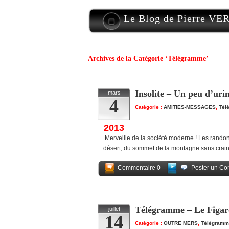
Le Blog de Pierre V
Archives de la Catégorie ‘Télégramme’
Insolite – Un peu d’uri
mars
4
Catégorie :
AMITIES-MESSAGES
,
Tél
2013
Merveille de la société moderne ! Les randon
désert, du sommet de la montagne sans crai
Commentaire 0
Poster un Co
Télégramme – Le Figaro
juillet
14
Catégorie :
OUTRE MERS
,
Télégramm