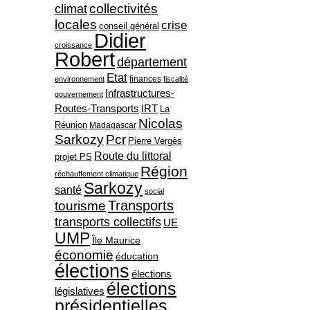
collectivités
climat
locales
crise
conseil général
Didier
croissance
Robert
département
Etat
finances
environnement
fiscalité
Infrastructures-
gouvernement
Routes-Transports
IRT
La
Nicolas
Réunion
Madagascar
Sarkozy
Pcr
Pierre Vergès
Route du littoral
projet PS
Région
réchauffement climatique
Sarkozy
santé
social
Transports
tourisme
transports collectifs
UE
UMP
Île Maurice
économie
éducation
élections
élections
élections
législatives
présidentielles