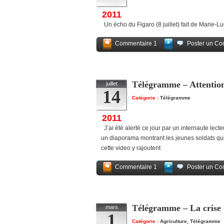
2011
Un écho du Figaro (8 juillet) fait de Marie
Commentaire 1
Poster un Co
Télégramme – Attention 
juillet
14
Catégorie :
Télégramme
2011
J’ai été alerté ce jour par un internaute lect
un diaporama montrant les jeunes soldats qu
cette video y rajoutent
Commentaire 1
Poster un Co
Télégramme – La crise 
mars
1
Catégorie :
Agriculture
,
Télégramme