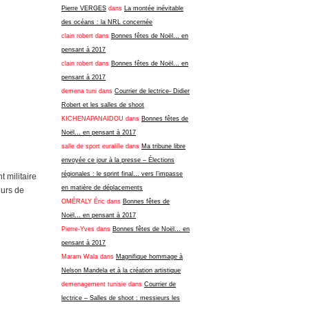
Pierre VERGES
dans
La montée inévitable
des océans : la NRL concernée
clain robert
dans
Bonnes fêtes de Noël… en
pensant à 2017
clain robert
dans
Bonnes fêtes de Noël… en
pensant à 2017
demena tuni
dans
Courrier de lectrice- Didier
Robert et les salles de shoot
KICHENAPANAIDOU
dans
Bonnes fêtes de
Noël… en pensant à 2017
salle de sport euralille
dans
Ma tribune libre
envoyée ce jour à la presse – Élections
régionales : le sprint final… vers l’impasse
t militaire
en matière de déplacements
eurs de
OMÉRALY Éric
dans
Bonnes fêtes de
Noël… en pensant à 2017
Pierre-Yves
dans
Bonnes fêtes de Noël… en
pensant à 2017
Maram Wala
dans
Magnifique hommage à
Nelson Mandela et à la création artistique
demenagement tunisie
dans
Courrier de
lectrice – Salles de shoot : messieurs les