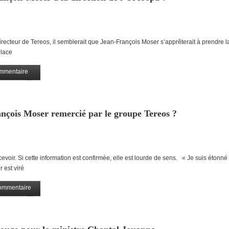
ecteur de Tereos, il semblerait que Jean-François Moser s’apprêterait à prendre la
place
mmentaire
Partagez
çois Moser remercié par le groupe Tereos ?
voir. Si cette information est confirmée, elle est lourde de sens. « Je suis étonné
 est viré
ommentaire
Partagez