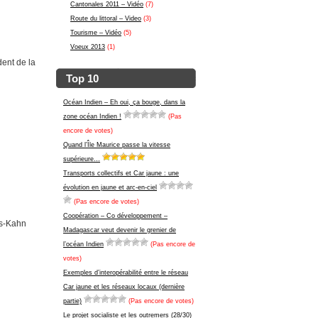
Cantonales 2011 – Vidéo
(7)
Route du littoral – Video
(3)
Tourisme – Vidéo
(5)
Voeux 2013
(1)
ent de la
Top 10
Océan Indien – Eh oui, ça bouge, dans la
zone océan Indien !
(Pas
encore de votes)
Quand l’Île Maurice passe la vitesse
supérieure…
Transports collectifs et Car jaune : une
évolution en jaune et arc-en-ciel
(Pas encore de votes)
Coopération – Co développement –
ss-Kahn
Madagascar veut devenir le grenier de
l’océan Indien
(Pas encore de
votes)
Exemples d’interopérabilité entre le réseau
Car jaune et les réseaux locaux (dernière
partie)
(Pas encore de votes)
Le projet socialiste et les outremers (28/30)