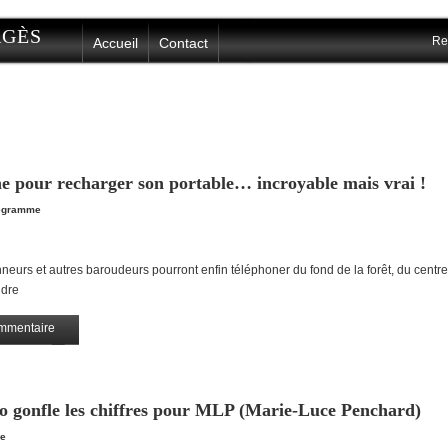
ERGÈS
Re
Accueil
Contact
ne pour recharger son portable… incroyable mais vrai !
égramme
neurs et autres baroudeurs pourront enfin téléphoner du fond de la forêt, du centr
ndre
mmentaire
Partagez
 gonfle les chiffres pour MLP (Marie-Luce Penchard)
e