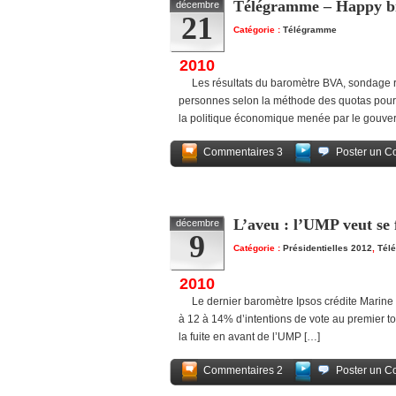
Télégramme – Happy bir
décembre
21
Catégorie :
Télégramme
2010
Les résultats du baromètre BVA, sondage ré
personnes selon la méthode des quotas pour 
la politique économique menée par le gouve
Commentaires 3
Poster un C
L’aveu : l’UMP veut se 
décembre
9
Catégorie :
Présidentielles 2012
,
Tél
2010
Le dernier baromètre Ipsos crédite Marine Le
à 12 à 14% d’intentions de vote au premier to
la fuite en avant de l’UMP […]
Commentaires 2
Poster un C