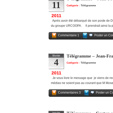
11
Catégorie :
Télégramme
2011
Après avoir été débarqué de son poste de Dir
du groupe URCOOPA. Il prendrait ainsi la 
Commentaire 1
Poster un Co
Télégramme – Jean-Fran
février
4
Catégorie :
Télégramme
2011
Je vous livre le message que je viens de rece
médias ne soient pas au courant que M Moser
Commentaires 3
Poster un C
janvier