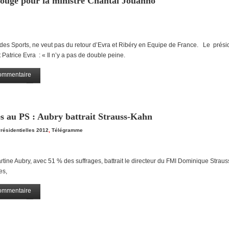
ouge pour la ministre Chantal Jouanno
es Sports, ne veut pas du retour d’Evra et Ribéry en Equipe de France. Le présid
Patrice Evra : « Il n’y a pas de double peine.
ommentaire
Partagez
 au PS : Aubry battrait Strauss-Kahn
résidentielles 2012
,
Télégramme
rtine Aubry, avec 51 % des suffrages, battrait le directeur du FMI Dominique Strau
es,
ommentaire
Partagez