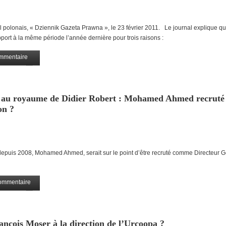
nal polonais, « Dziennik Gazeta Prawna », le 23 février 2011. Le journal explique qu
port à la même période l’année dernière pour trois raisons :
mmentaire
Partagez
au royaume de Didier Robert : Mohamed Ahmed recruté
on ?
uis 2008, Mohamed Ahmed, serait sur le point d’être recruté comme Directeur G
ommentaire
Partagez
nçois Moser à la direction de l’Urcoopa ?