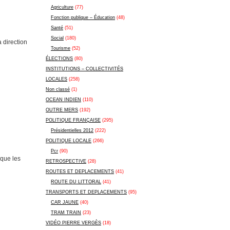
Agriculture
(77)
Fonction publique – Éducation
(48)
Santé
(51)
Social
(180)
 direction
Tourisme
(52)
ÉLECTIONS
(80)
INSTITUTIONS – COLLECTIVITÉS
LOCALES
(258)
Non classé
(1)
OCEAN INDIEN
(110)
OUTRE MERS
(192)
POLITIQUE FRANÇAISE
(295)
Présidentielles 2012
(222)
POLITIQUE LOCALE
(266)
Pcr
(90)
 que les
RETROSPECTIVE
(28)
ROUTES ET DEPLACEMENTS
(41)
ROUTE DU LITTORAL
(41)
TRANSPORTS ET DEPLACEMENTS
(95)
CAR JAUNE
(40)
TRAM TRAIN
(23)
VIDÉO PIERRE VERGÈS
(18)