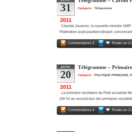
Télégramme – Carton r
31
Catégorie :
Télégramme
2011
Chantal Jouanno, la nouvelle ministre UMP d
Fédération avait pourtant déclaré, concernant 
Commentaires 3
Poster un C
Télégramme – Primaires
janvier
20
Catégorie :
POLITIQUE FRANÇAISE
,
P
2011
La première secrétaire du Parti socialiste Ma
(49 %) au second tour des primaires socialist
Commentaires 4
Poster un C