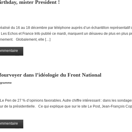
thday, mister President !
alisé du 16 au 18 décembre par téléphone auprès d’un échantillon représentatif
Les Echos et France Info publié ce mardi, marquent un désaveu de plus en plus p
rnement. Globalement, elle […]
ommentaire
Partagez
fourvoyer dans l’idéologie du Front National
égramme
 Pen de 27 % d’opinions favorables. Autre chiffre intéressant : dans les sondages,
ur de la présidentielle. Ce qui explique que sur le site Le Post, Jean-François Co
ommentaire
Partagez