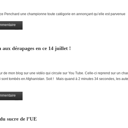
-Luce Penchard une championne toute catégorie en annonçant qu’elle est parvenue
mmentaire
Partagez
aux dérapages en ce 14 juillet !
eur de mon blog sur une vidéo qui circule sur You Tube. Celle-ci reprend sur un chan
i sont tombés en Afghanistan. Soit ! Mais quand à 2 minutes 34 secondes, les aut
mmentaire
Partagez
du sucre de l’UE