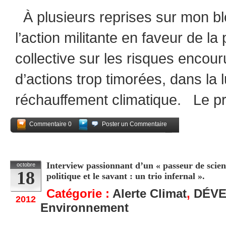
À plusieurs reprises sur mon blog
l’action militante en faveur de l
collective sur les risques encour
d’actions trop timorées, dans la 
réchauffement climatique. Le p
Commentaire 0
Poster un Commentaire
Partagez
Interview passionnant d’un « passeur de science
octobre
18
politique et le savant : un trio infernal ».
Catégorie :
Alerte Climat
,
DÉV
2012
Environnement