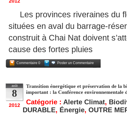
2012
Les provinces riveraines du f
situées en aval du barrage-rése
construit à Chai Nat doivent s’at
cause des fortes pluies
Commentaire 0
Poster un Commentaire
Partagez
Transition énergétique et préservation de la 
août
8
important : la Conférence environnementale d
Catégorie :
Alerte Climat
,
Biodi
2012
DURABLE
,
Énergie
,
OUTRE ME