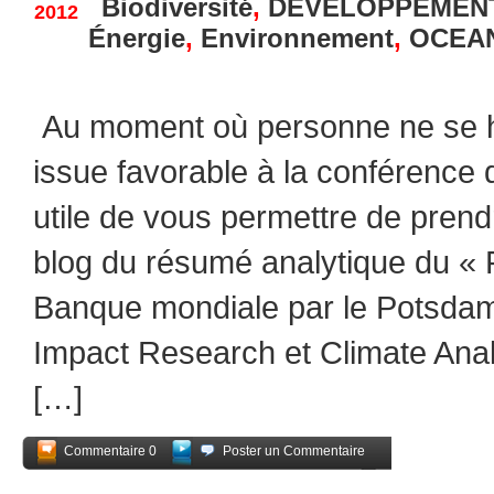
Biodiversité
,
DÉVELOPPEMEN
2012
Énergie
,
Environnement
,
OCEAN
Au moment où personne ne se h
issue favorable à la conférence 
utile de vous permettre de pren
blog du résumé analytique du « 
Banque mondiale par le Potsdam 
Impact Research et Climate Analy
[…]
Commentaire 0
Poster un Commentaire
Partagez