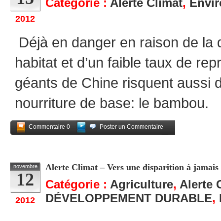
Catégorie :
Alerte Climat
,
Envi
2012
Déjà en danger en raison de la d
habitat et d’un faible taux de re
géants de Chine risquent aussi de
nourriture de base: le bambou.
Commentaire 0
Poster un Commentaire
Partagez
Alerte Climat – Vers une disparition à jamais
novembre
12
Catégorie :
Agriculture
,
Alerte 
DÉVELOPPEMENT DURABLE
,
2012