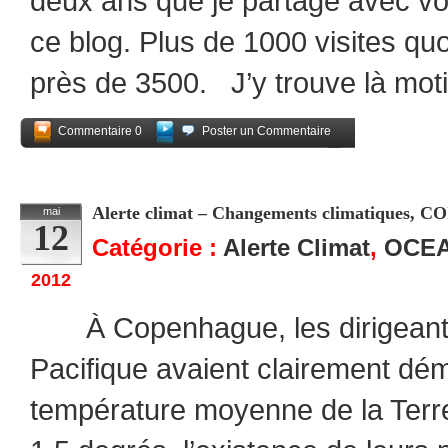
deux ans que je partage avec v
ce blog. Plus de 1000 visites quo
près de 3500. J’y trouve là moti
Commentaire 0
Poster un Commentaire
Partagez
Alerte climat – Changements climatiques, COI e
mai
12
Catégorie :
Alerte Climat
,
OCEA
2012
À Copenhague, les dirigeants
Pacifique avaient clairement dém
température moyenne de la Terr