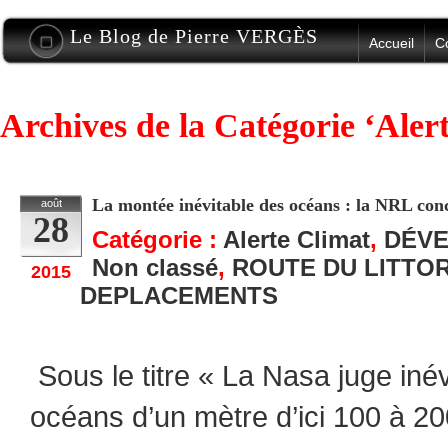
Le Blog de Pierre VERGÈS
Accueil
C
Archives de la Catégorie ‘Aler
La montée inévitable des océans : la NRL con
août
28
Catégorie :
Alerte Climat
,
DÉV
Non classé
,
ROUTE DU LITTO
2015
DEPLACEMENTS
Sous le titre « La Nasa juge in
océans d’un mètre d’ici 100 à 2