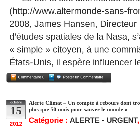
(http://www.altermonde-sans-fron
2008, James Hansen, Directeur d
d’études spatiales de la Nasa, s
« simple » citoyen, à une comm
États-Unis, il espère inﬂuencer 
Commentaire 0
Poster un Commentaire
Partagez
Alerte Climat – Un compte à rebours dont trop
octobre
15
plus que 50 mois pour sauver le monde »
Catégorie :
ALERTE - URGENT
2012