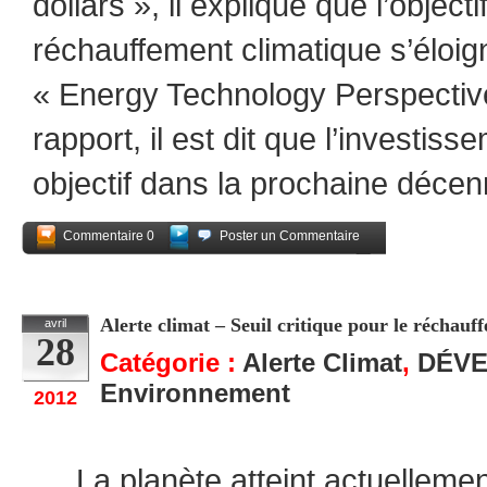
dollars », il explique que l’objecti
réchauffement climatique s’éloign
« Energy Technology Perspecti
rapport, il est dit que l’investis
objectif dans la prochaine décen
Commentaire 0
Poster un Commentaire
Partagez
Alerte climat – Seuil critique pour le réchauf
avril
28
Catégorie :
Alerte Climat
,
DÉV
Environnement
2012
La planète atteint actuellement 