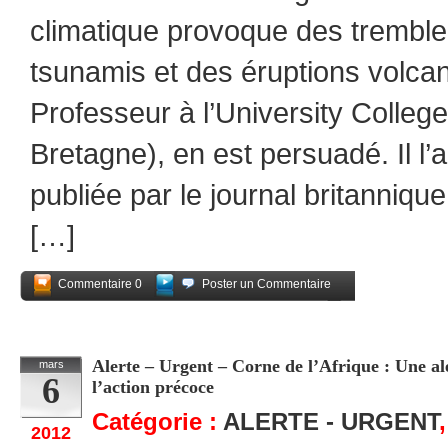
climatique provoque des tremble
tsunamis et des éruptions volcan
Professeur à l’University Colle
Bretagne), en est persuadé. Il l’
publiée par le journal britanniq
[…]
Commentaire 0
Poster un Commentaire
Partagez
Alerte – Urgent – Corne de l’Afrique : Une al
mars
6
l’action précoce
Catégorie :
ALERTE - URGENT
2012