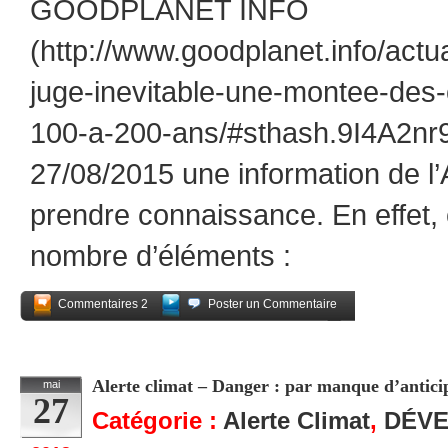
GOODPLANET INFO
(http://www.goodplanet.info/actu
juge-inevitable-une-montee-des
100-a-200-ans/#sthash.9I4A2nr9.
27/08/2015 une information de l’
prendre connaissance. En effet, 
nombre d’éléments :
Commentaires 2
Poster un Commentaire
Partagez
Alerte climat – Danger : par manque d’anticip
mai
27
Catégorie :
Alerte Climat
,
DÉV