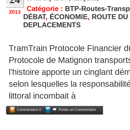
Catégorie :
BTP-Routes-Transp
2013
DÉBAT
,
ÉCONOMIE
,
ROUTE DU
DEPLACEMENTS
TramTrain Protocole Financier d
Protocole de Matignon transpor
l’histoire apporte un cinglant dé
selon lesquelles la responsabilit
littoral incombait à
Commentaire 0
Poster un Commentaire
Partagez