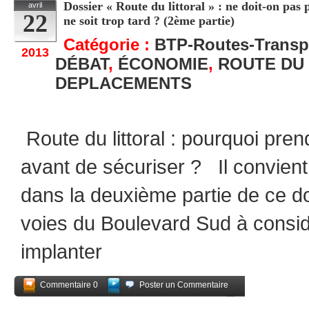
Dossier « Route du littoral » : ne doit-on pas
avril
22
ne soit trop tard ? (2ème partie)
Catégorie :
BTP-Routes-Transp
2013
DÉBAT
,
ÉCONOMIE
,
ROUTE DU
DEPLACEMENTS
Route du littoral : pourquoi pren
avant de sécuriser ? Il convien
dans la deuxième partie de ce do
voies du Boulevard Sud à considér
implanter
Commentaire 0
Poster un Commentaire
Partagez