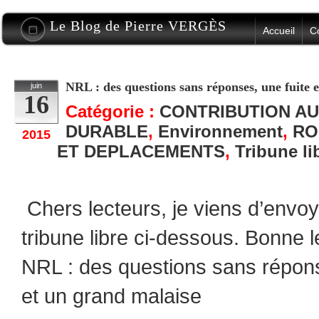
Le Blog de Pierre VERGÈS
Accueil
C
NRL : des questions sans réponses, une fuite
juin
16
Catégorie :
CONTRIBUTION AU
DURABLE
,
Environnement
,
RO
2015
ET DEPLACEMENTS
,
Tribune li
Chers lecteurs, je viens d’envoye
tribune libre ci-dessous. Bonne
NRL : des questions sans répon
et un grand malaise