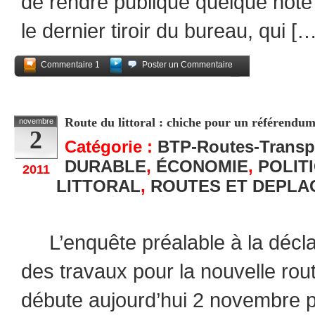
de rendre publique quelque note
le dernier tiroir du bureau, qui […
Commentaire 1
Poster un Commentaire
Partagez
Route du littoral : chiche pour un référendum 
novembre
2
Catégorie :
BTP-Routes-Transp
DURABLE
,
ÉCONOMIE
,
POLIT
2011
LITTORAL
,
ROUTES ET DEPLA
L’enquête préalable à la déclara
des travaux pour la nouvelle route
débute aujourd’hui 2 novembre p