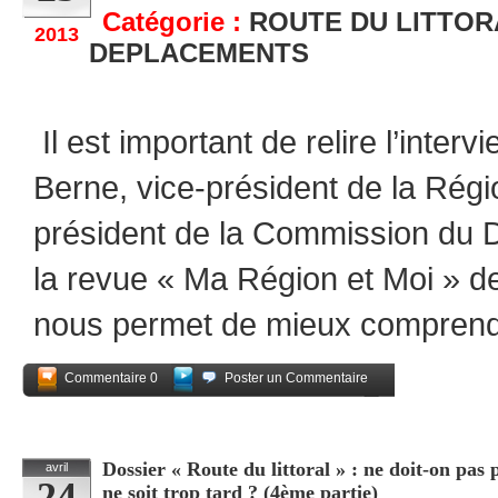
Catégorie :
ROUTE DU LITTOR
2013
DEPLACEMENTS
Il est important de relire l’inter
Berne, vice-président de la Régio
président de la Commission du 
la revue « Ma Région et Moi » 
nous permet de mieux compren
Commentaire 0
Poster un Commentaire
Partagez
Dossier « Route du littoral » : ne doit-on pas
avril
24
ne soit trop tard ? (4ème partie)