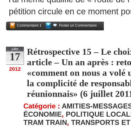
pétition circule en ce moment po
Commentaire 1
Poster un Commentaire
Partagez
Rétrospective 15 – Le ch
juillet
17
article – Un an après : ret
2012
«comment on nous a volé u
la complicité de responsabl
réunionnais» (6 juillet 201
Catégorie :
AMITIES-MESSAGE
ÉCONOMIE
,
POLITIQUE LOCAL
TRAM TRAIN
,
TRANSPORTS ET