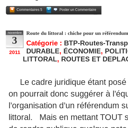
Commentaires 5
Poster un Commentaire
Partagez
Route du littoral : chiche pour un référendum 
novembre
3
Catégorie :
BTP-Routes-Transp
DURABLE
,
ÉCONOMIE
,
POLIT
2011
LITTORAL
,
ROUTES ET DEPLA
Le cadre juridique étant posé (vo
on pourrait donc suggérer à l’éq
l’organisation d’un référendum su
littoral. Mais en mettant TOUT s