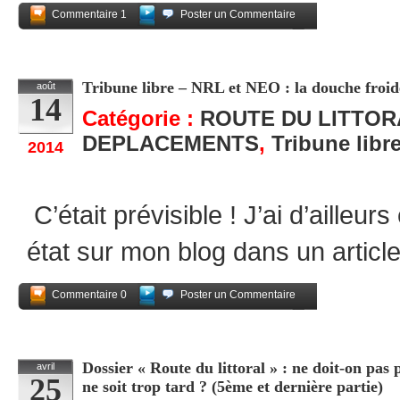
Commentaire 1
Poster un Commentaire
Partagez
Tribune libre – NRL et NEO : la douche froid
août
14
Catégorie :
ROUTE DU LITTOR
DEPLACEMENTS
,
Tribune libr
2014
C’était prévisible ! J’ai d’ailleurs
état sur mon blog dans un articl
Commentaire 0
Poster un Commentaire
Partagez
Dossier « Route du littoral » : ne doit-on pas
avril
25
ne soit trop tard ? (5ème et dernière partie)