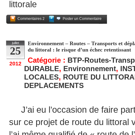
littorale
Commentaires 2
Poster un Commentaire
Partagez
Environnement – Routes – Transports et dépla
juillet
25
du littoral : le risque d’un échec retentissant
Catégorie :
BTP-Routes-Transp
2012
DURABLE
,
Environnement
,
INS
LOCALES
,
ROUTE DU LITTORA
DEPLACEMENTS
J’ai eu l’occasion de faire pa
sur ce projet de route du littora
l’ai même qualifié de « route de