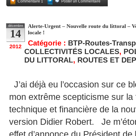
Commentaire 1
Poster un Commentaire
Partagez
Alerte-Urgent – Nouvelle route du littoral – 
décembre
14
locale !
Catégorie :
BTP-Routes-Transp
2012
COLLECTIVITÉS LOCALES
,
PO
DU LITTORAL
,
ROUTES ET DE
J’ai déjà eu l’occasion sur ce bl
mon extrême scepticisme sur la fa
technique et financière de la nouv
version Didier Robert. Je m’éto
effet d’annonce du Président de l