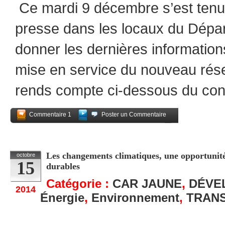
Ce mardi 9 décembre s’est tenu
presse dans les locaux du Départ
donner les dernières informations
mise en service du nouveau rés
rends compte ci-dessous du co
Commentaire 1
Poster un Commentaire
Partagez
Les changements climatiques, une opportunité
octobre
15
durables
Catégorie :
CAR JAUNE
,
DÉVE
2014
Énergie
,
Environnement
,
TRAN