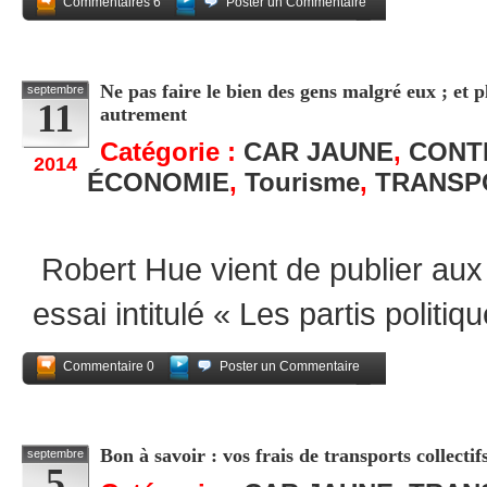
Commentaires 6
Poster un Commentaire
Partagez
Ne pas faire le bien des gens malgré eux ; et p
septembre
11
autrement
Catégorie :
CAR JAUNE
,
CONT
2014
ÉCONOMIE
,
Tourisme
,
TRANSP
Robert Hue vient de publier aux 
essai intitulé « Les partis politi
Commentaire 0
Poster un Commentaire
Partagez
Bon à savoir : vos frais de transports collectif
septembre
5