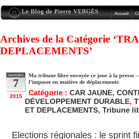
Le Blog de Pierre VERGÈS
Accueil
C
Archives de la Catégorie ‘
DEPLACEMENTS’
Ma tribune libre envoyée ce jour à la presse – 
novembre
7
l’impasse en matière de déplacements
Catégorie :
CAR JAUNE
,
CONT
2015
DÉVELOPPEMENT DURABLE
,
T
ET DEPLACEMENTS
,
Tribune li
Elections régionales : le sprint 