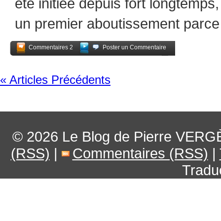
été initiée depuis fort longtemps,
un premier aboutissement parce 
Commentaires 2
Poster un Commentaire
Partagez
« Articles Précédents
© 2026
Le Blog de Pierre VERG
(RSS)
|
Commentaires (RSS)
|
Tradu