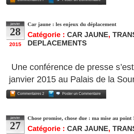
Partagez
Car jaune : les enjeux du déplacement
janvier
28
Catégorie :
CAR JAUNE
,
TRAN
DEPLACEMENTS
2015
Une conférence de presse s’est 
janvier 2015 au Palais de la Sou
Commentaires 2
Poster un Commentaire
Partagez
Chose promise, chose due : ma mise au point 
janvier
27
Catégorie :
CAR JAUNE
,
TRAN