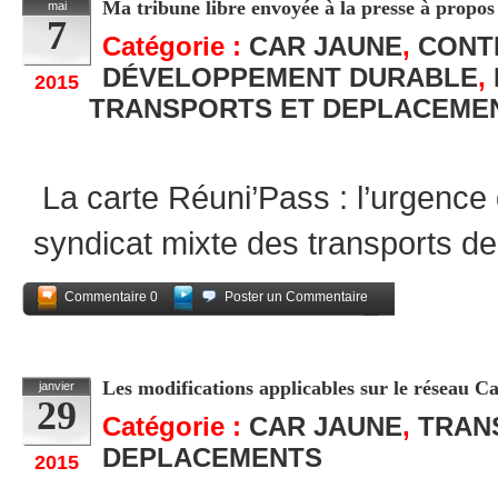
Ma tribune libre envoyée à la presse à propos
mai
7
Catégorie :
CAR JAUNE
,
CONT
DÉVELOPPEMENT DURABLE
,
2015
TRANSPORTS ET DEPLACEME
La carte Réuni’Pass : l’urgence
syndicat mixte des transports d
Commentaire 0
Poster un Commentaire
Partagez
Les modifications applicables sur le réseau C
janvier
29
Catégorie :
CAR JAUNE
,
TRAN
DEPLACEMENTS
2015