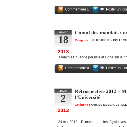
Commentaire 1
Poster un Co
Cumul des mandats : ou
janvier
18
Catégorie :
INSTITUTIONS - COLLEC
2013
François Hollande persiste et signe sur le no
Commentaire 0
Poster un Co
Rétrospective 2012 – Ma
janvier
2
l’Université
Catégorie :
AMITIES-MESSAGES
,
ÉLE
2013
24 mai 2012 – Et maintenant les législatives –