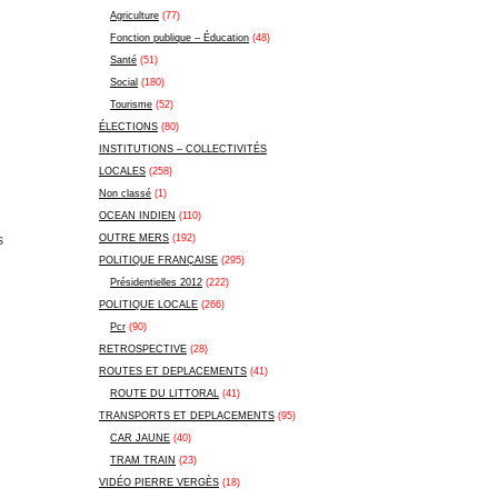
Agriculture
(77)
Fonction publique – Éducation
(48)
Santé
(51)
Social
(180)
Tourisme
(52)
ÉLECTIONS
(80)
INSTITUTIONS – COLLECTIVITÉS
LOCALES
(258)
Non classé
(1)
OCEAN INDIEN
(110)
s
OUTRE MERS
(192)
POLITIQUE FRANÇAISE
(295)
Présidentielles 2012
(222)
POLITIQUE LOCALE
(266)
Pcr
(90)
RETROSPECTIVE
(28)
ROUTES ET DEPLACEMENTS
(41)
ROUTE DU LITTORAL
(41)
TRANSPORTS ET DEPLACEMENTS
(95)
CAR JAUNE
(40)
TRAM TRAIN
(23)
VIDÉO PIERRE VERGÈS
(18)