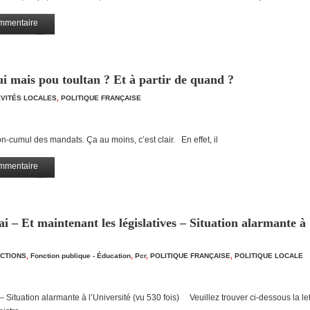
mmentaire
Partagez
i mais pou toultan ? Et à partir de quand ?
TIVITÉS LOCALES
,
POLITIQUE FRANÇAISE
n-cumul des mandats. Ça au moins, c’est clair. En effet, il
mmentaire
Partagez
i – Et maintenant les législatives – Situation alarmante à
CTIONS
,
Fonction publique - Éducation
,
Pcr
,
POLITIQUE FRANÇAISE
,
POLITIQUE LOCALE
 Situation alarmante à l’Université (vu 530 fois) Veuillez trouver ci-dessous la le