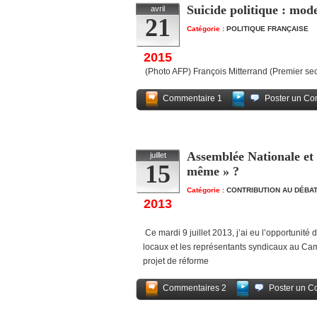
Suicide politique : mod
avril
21
Catégorie :
POLITIQUE FRANÇAISE
2015
(Photo AFP) François Mitterrand (Premier sec
Commentaire 1
Poster un Co
Assemblée Nationale et 
juillet
15
même » ?
Catégorie :
CONTRIBUTION AU DÉBAT
2013
Ce mardi 9 juillet 2013, j’ai eu l’opportunité
locaux et les représentants syndicaux au Cam
projet de réforme
Commentaires 2
Poster un C