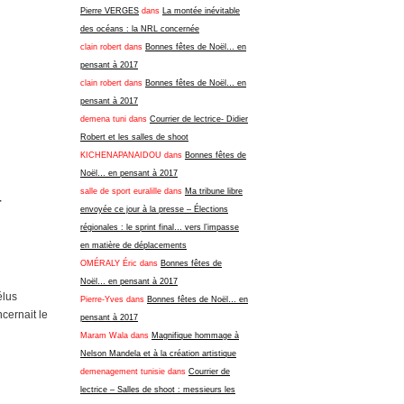
Pierre VERGES
dans
La montée inévitable
des océans : la NRL concernée
clain robert
dans
Bonnes fêtes de Noël… en
pensant à 2017
clain robert
dans
Bonnes fêtes de Noël… en
pensant à 2017
demena tuni
dans
Courrier de lectrice- Didier
Robert et les salles de shoot
KICHENAPANAIDOU
dans
Bonnes fêtes de
Noël… en pensant à 2017
salle de sport euralille
dans
Ma tribune libre
-
envoyée ce jour à la presse – Élections
régionales : le sprint final… vers l’impasse
en matière de déplacements
OMÉRALY Éric
dans
Bonnes fêtes de
Noël… en pensant à 2017
élus
Pierre-Yves
dans
Bonnes fêtes de Noël… en
cernait le
pensant à 2017
Maram Wala
dans
Magnifique hommage à
Nelson Mandela et à la création artistique
demenagement tunisie
dans
Courrier de
lectrice – Salles de shoot : messieurs les