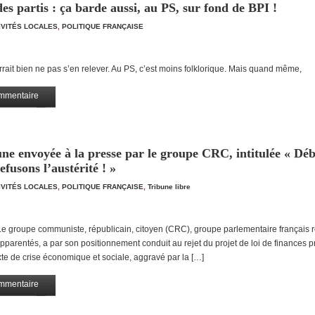
es partis : ça barde aussi, au PS, sur fond de BPI !
TIVITÉS LOCALES
,
POLITIQUE FRANÇAISE
ait bien ne pas s’en relever. Au PS, c’est moins folklorique. Mais quand même,
mmentaire
Partagez
une envoyée à la presse par le groupe CRC, intitulée « Dé
fusons l’austérité ! »
TIVITÉS LOCALES
,
POLITIQUE FRANÇAISE
,
Tribune libre
 groupe communiste, républicain, citoyen (CRC), groupe parlementaire français 
arentés, a par son positionnement conduit au rejet du projet de loi de finances 
e de crise économique et sociale, aggravé par la […]
mmentaire
Partagez