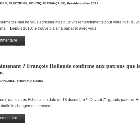
AGES
,
ÉLECTIONS
,
POLITIQUE FRANÇAISE
,
Présidentielles 2012
permettez-moi de vous adresser mes plus vifs remerciements pour votre fidélité, vo
iens. Depuis 2010, je trouve plaisir à partager avec vous
mmentaire
Partagez
intenant ? François Hollande confirme aux patrons que la
ns
FRANÇAISE
,
R'humeur
,
Social
eux, dans « Les Echos », en date du 18 décembre ! Devant 71 grands patrons, Ho
souhaité le changement pensent
mmentaire
Partagez