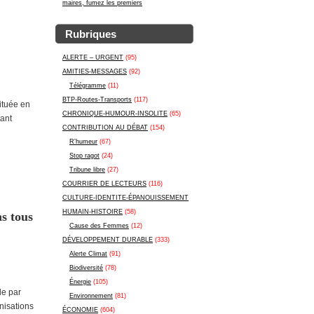
maires, fumez les premiers
Rubriques
ALERTE – URGENT
(95)
AMITIES-MESSAGES
(92)
Télégramme
(11)
BTP-Routes-Transports
(117)
ituée en
CHRONIQUE-HUMOUR-INSOLITE
(65)
tant
CONTRIBUTION AU DÉBAT
(154)
R'humeur
(67)
Stop ragot
(24)
Tribune libre
(27)
COURRIER DE LECTEURS
(116)
CULTURE-IDENTITE-ÉPANOUISSEMENT
HUMAIN-HISTOIRE
(58)
ns tous
Cause des Femmes
(12)
DÉVELOPPEMENT DURABLE
(333)
Alerte Climat
(91)
Biodiversité
(78)
Énergie
(105)
le par
Environnement
(81)
anisations
ÉCONOMIE
(604)