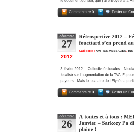
le document qui suit, que j’ai envoyée à la Mi
Commentaire 0
Poster un Co
Rétrospective 2012 – Fév
décembre
27
fouettard s’en prend aux
Catégorie :
AMITIES-MESSAGES
,
INS
2012
3 février 2012 – Collectivités locales – Nicol
focalisé sur l’augmentation de la TVA. Et p
payeurs. Mais le locataire de l’Elysée a parl
Commentaire 0
Poster un Co
À toutes et à tous : ME
décembre
26
Janvier – Sarkozy l’a di
plaine !