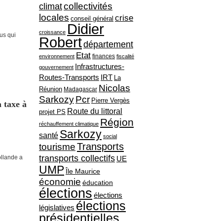
collectivités
climat
locales
crise
conseil général
Didier
croissance
us qui
Robert
département
Etat
finances
environnement
fiscalité
Infrastructures-
gouvernement
Routes-Transports
IRT
La
Nicolas
Réunion
Madagascar
Sarkozy
Pcr
Pierre Vergès
 taxe à
Route du littoral
projet PS
Région
réchauffement climatique
Sarkozy
santé
social
Transports
tourisme
transports collectifs
llande a
UE
UMP
Île Maurice
économie
éducation
élections
élections
élections
législatives
présidentielles