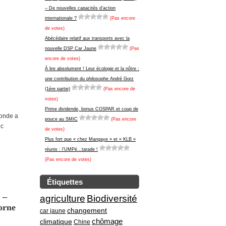
– De nouvelles capacités d’action
internationale ?
(Pas encore
de votes)
Abécédaire relatif aux transports avec la
nouvelle DSP Car Jaune
(Pas
encore de votes)
À lire absolument ! Leur écologie et la nôtre :
une contribution du philosophe André Gorz
(1ère partie)
(Pas encore de
votes)
Prime dividende, bonus COSPAR et coup de
monde a
pouce au SMIC
(Pas encore
nc
de votes)
Plus fort que « chez Mangaye » et « KLB »
réunis : l’UMPé…tarade !
(Pas encore de votes)
Étiquettes
 –
agriculture
Biodiversité
morne
changement
car jaune
climatique
chômage
Chine