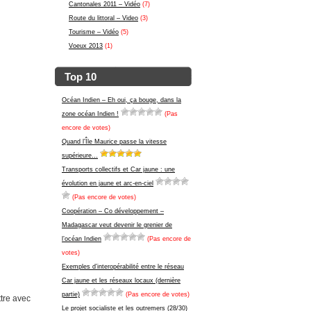
Cantonales 2011 – Vidéo
(7)
Route du littoral – Video
(3)
Tourisme – Vidéo
(5)
Voeux 2013
(1)
Top 10
Océan Indien – Eh oui, ça bouge, dans la
zone océan Indien !
(Pas
encore de votes)
Quand l’Île Maurice passe la vitesse
supérieure…
Transports collectifs et Car jaune : une
évolution en jaune et arc-en-ciel
(Pas encore de votes)
Coopération – Co développement –
Madagascar veut devenir le grenier de
l’océan Indien
(Pas encore de
votes)
Exemples d’interopérabilité entre le réseau
Car jaune et les réseaux locaux (dernière
partie)
(Pas encore de votes)
ttre avec
Le projet socialiste et les outremers (28/30)