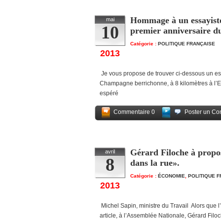
Hommage à un essayiste
mai
10
premier anniversaire du
Catégorie :
POLITIQUE FRANÇAISE
2013
Je vous propose de trouver ci-dessous un 
Champagne berrichonne, à 8 kilomètres à l’E
espéré
Commentaire 0
Poster un Co
Gérard Filoche à propos 
avril
8
dans la rue».
Catégorie :
ÉCONOMIE
,
POLITIQUE 
2013
Michel Sapin, ministre du Travail Alors que l
article, à l’Assemblée Nationale, Gérard Filoc