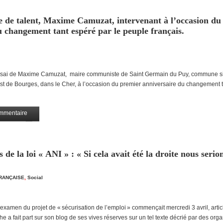
 de talent, Maxime Camuzat, intervenant à l’occasion du
 changement tant espéré par le peuple français.
essai de Maxime Camuzat, maire communiste de Saint Germain du Puy, commune s
st de Bourges, dans le Cher, à l’occasion du premier anniversaire du changement 
mmentaire
Partagez
de la loi « ANI » : « Si cela avait été la droite nous serio
FRANÇAISE
,
Social
’examen du projet de « sécurisation de l’emploi » commençait mercredi 3 avril, artic
he a fait part sur son blog de ses vives réserves sur un tel texte décrié par des org