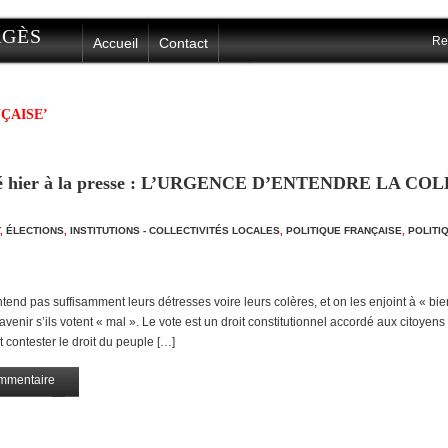
ERGÈS
Re
Accueil
Contact
NÇAISE’
oyé hier à la presse : L’URGENCE D’ENTENDRE LA CO
,
ÉLECTIONS
,
INSTITUTIONS - COLLECTIVITÉS LOCALES
,
POLITIQUE FRANÇAISE
,
POLITI
entend pas suffisamment leurs détresses voire leurs colères, et on les enjoint à « bie
nir s’ils votent « mal ». Le vote est un droit constitutionnel accordé aux citoyens
t contester le droit du peuple […]
mmentaire
Partagez