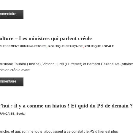
mmentaire
Partagez
culture – Les ministres qui parlent créole
OUISSEMENT HUMAIN-HISTOIRE
,
POLITIQUE FRANÇAISE
,
POLITIQUE LOCALE
ristiane Taubira (Justice), Victorin Lurel (Outremer) et Bernard Cazeneuve (Affaire
ts en créole avant
mmentaire
Partagez
’hui : il y a comme un hiatus ! Et quid du PS de demain ?
FRANÇAISE
,
Social
che, et qui, somme toute, aboutissent à ce constat : le PS d’hier est plus