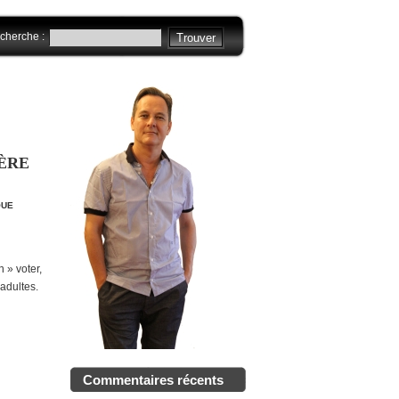
cherche :
LÈRE
QUE
n » voter,
 adultes.
Commentaires récents