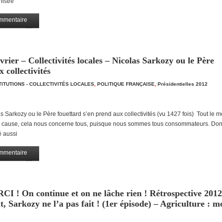
nistre
mmentaire
Partagez
rier – Collectivités locales – Nicolas Sarkozy ou le Père
 collectivités
TITUTIONS - COLLECTIVITÉS LOCALES
,
POLITIQUE FRANÇAISE
,
Présidentielles 2012
as Sarkozy ou le Père fouettard s’en prend aux collectivités (vu 1427 fois) Tout le 
our cause, cela nous concerne tous, puisque nous sommes tous consommateurs. Do
é aussi
mmentaire
Partagez
RCI ! On continue et on ne lâche rien ! Rétrospective 2012
t, Sarkozy ne l’a pas fait ! (1er épisode) – Agriculture : 