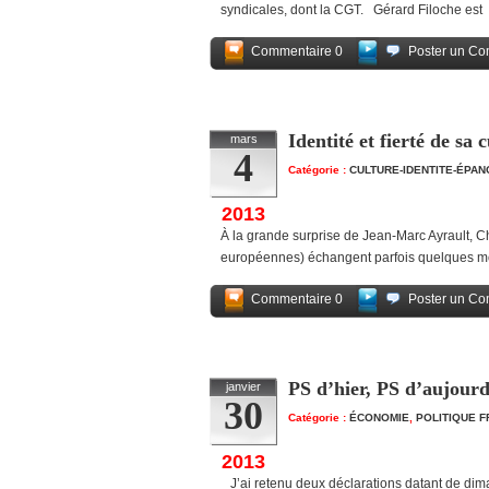
syndicales, dont la CGT. Gérard Filoche est
Commentaire 0
Poster un Co
Identité et fierté de sa 
mars
4
Catégorie :
CULTURE-IDENTITE-ÉPAN
2013
À la grande surprise de Jean-Marc Ayrault, Ch
européennes) échangent parfois quelques mo
Commentaire 0
Poster un Co
PS d’hier, PS d’aujourd
janvier
30
Catégorie :
ÉCONOMIE
,
POLITIQUE 
2013
J’ai retenu deux déclarations datant de diman