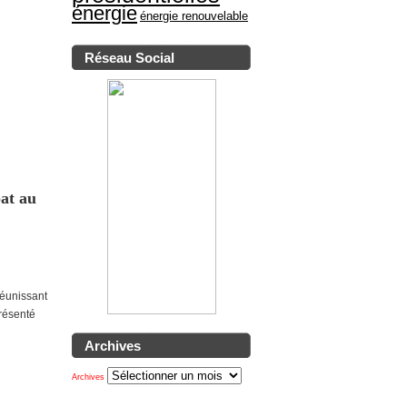
énergie
énergie renouvelable
Réseau Social
bat au
réunissant
présenté
Archives
Archives