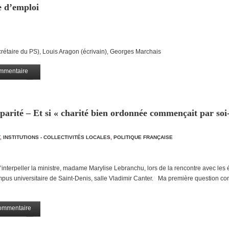
e d’emploi
rétaire du PS), Louis Aragon (écrivain), Georges Marchais
mmentaire
Partagez
parité – Et si « charité bien ordonnée commençait par soi
,
INSTITUTIONS - COLLECTIVITÉS LOCALES
,
POLITIQUE FRANÇAISE
 d’interpeller la ministre, madame Marylise Lebranchu, lors de la rencontre avec les 
pus universitaire de Saint-Denis, salle Vladimir Canter. Ma première question con
ommentaire
Partagez