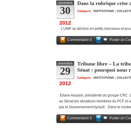
Dans la rubrique crise d
novembre
30
Catégorie :
INSTITUTIONS - COLLEC
2012
L’UMP se déchire en petits morceaux et pourr
Commentaire 0
Poster un Co
Tribune libre – La trib
novembre
29
Sénat : pourquoi nous re
Catégorie :
INSTITUTIONS - COLLEC
2012
Eliane Assassi, présidente du groupe CRC Le
au Sénat les sénateurs membres du PCF et app
par le Gouvernement Ayrault. Dans le context
Commentaire 0
Poster un Co