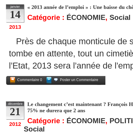
« 2013 année de l’emploi » : Une baisse du c
janvier
14
Catégorie :
ÉCONOMIE
,
Social
2013
Près de chaque monticule de s
tombe en attente, tout un cimet
l’Etat, 2013 sera l’année de l’empl
Commentaire 0
Poster un Commentaire
Partagez
Le changement c’est maintenant ? François Ho
décembre
21
75% ne durera que 2 ans
Catégorie :
ÉCONOMIE
,
POLIT
2012
Social