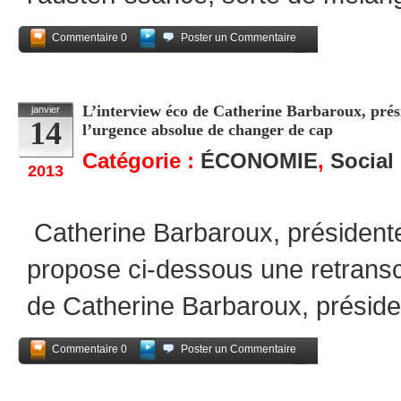
Commentaire 0
Poster un Commentaire
Partagez
L’interview éco de Catherine Barbaroux, pré
janvier
14
l’urgence absolue de changer de cap
Catégorie :
ÉCONOMIE
,
Social
2013
Catherine Barbaroux, président
propose ci-dessous une retranscr
de Catherine Barbaroux, préside
Commentaire 0
Poster un Commentaire
Partagez