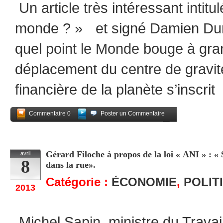
Un article très intéressant intitu
monde ? » et signé Damien Dur
quel point le Monde bouge à gran
déplacement du centre de gravi
financière de la planète s’inscrit
Commentaire 0
Poster un Commentaire
Partagez
Gérard Filoche à propos de la loi « ANI » : « S
avril
8
dans la rue».
Catégorie :
ÉCONOMIE
,
POLIT
2013
Michel Sapin, ministre du Trava