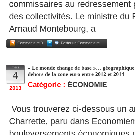
commissaires au redressement pr
des collectivités. Le ministre d
Arnaud Montebourg, a
Commentaire 0
Poster un Commentaire
Partagez
« Le monde change de base »… géographique :
mars
4
dehors de la zone euro entre 2012 et 2014
Catégorie :
ÉCONOMIE
2013
Vous trouverez ci-dessous un ar
Charrette, paru dans Economiema
bouleversements économiques m