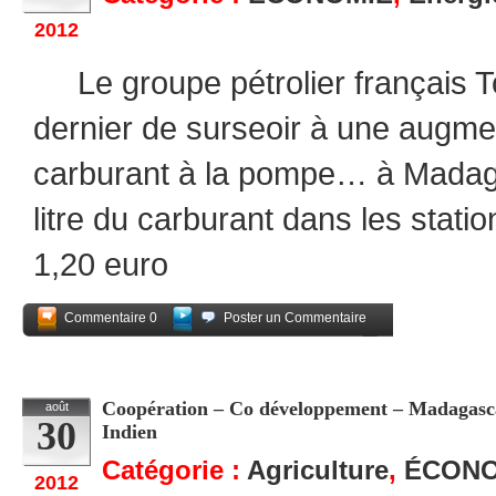
2012
Le groupe pétrolier français T
dernier de surseoir à une augmen
carburant à la pompe… à Madag
litre du carburant dans les stat
1,20 euro
Commentaire 0
Poster un Commentaire
Partagez
Coopération – Co développement – Madagascar
août
30
Indien
Catégorie :
Agriculture
,
ÉCONO
2012