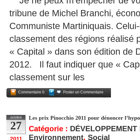
Je ne peux m’empêcher de vous
tribune de Michel Branchi, écon
Communiste Martiniquais. Celui-c
classement des régions réalisé 
« Capital » dans son édition de
2012. Il faut indiquer que « Capi
classement sur les
Commentaire 0
Poster un Commentaire
Partagez
Les prix Pinocchio 2011 pour dénoncer l’hypoc
octobre
27
Catégorie :
DÉVELOPPEMENT
Environnement
,
Social
2011