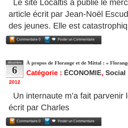
Le site Localtis a publié le me
article écrit par Jean-Noël Escud
des jeunes. Elle est catastrophi
Commentaire 0
Poster un Commentaire
Partagez
À propos de Florange et de Mittal : « Florang
décembre
6
Catégorie :
ÉCONOMIE
,
Social
2012
Un internaute m’a fait parvenir l
écrit par Charles
Commentaire 0
Poster un Commentaire