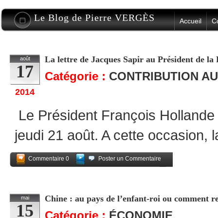
Le Blog de Pierre VERGÈS
Accueil
C
La lettre de Jacques Sapir au Président de la
août
17
Catégorie :
CONTRIBUTION AU
2014
Le Président François Hollande 
jeudi 21 août. A cette occasion, 
Commentaire 0
Poster un Commentaire
Partagez
Chine : au pays de l’enfant-roi ou comment re
mai
15
Catégorie :
ÉCONOMIE