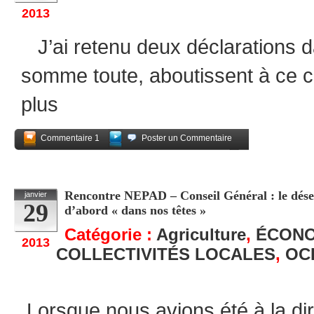
2013
J’ai retenu deux déclarations d
somme toute, aboutissent à ce co
plus
Commentaire 1
Poster un Commentaire
Partagez
Rencontre NEPAD – Conseil Général : le désen
janvier
29
d’abord « dans nos têtes »
Catégorie :
Agriculture
,
ÉCONO
2013
COLLECTIVITÉS LOCALES
,
OC
Lorsque nous avions été à la dire