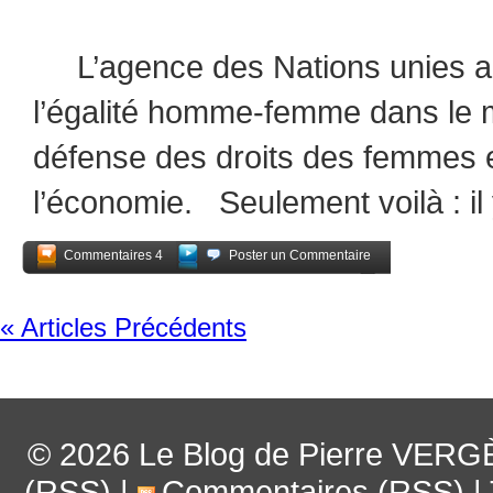
L’agence des Nations unies a p
l’égalité homme-femme dans le m
défense des droits des femmes e
l’économie. Seulement voilà : il 
Commentaires 4
Poster un Commentaire
Partagez
« Articles Précédents
© 2026
Le Blog de Pierre VERG
(RSS)
|
Commentaires (RSS)
|