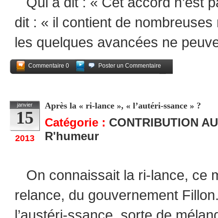
Qui a dit : « Cet accord n’est 
dit : « il contient de nombreuse
les quelques avancées ne peuve
Commentaire 0
Poster un Commentaire
Partagez
Après la « ri-lance », « l’autéri-ssance » ?
janvier
15
Catégorie :
CONTRIBUTION AU
R'humeur
2013
On connaissait la ri-lance, ce 
relance, du gouvernement Fillon.
l’austéri-ssance, sorte de mélan