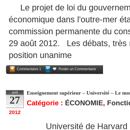
Le projet de loi du gouvernement
économique dans l’outre-mer était
commission permanente du conse
29 août 2012. Les débats, très r
position unanime
Commentaire 1
Poster un Commentaire
Partagez
Enseignement supérieur – Université – Le mo
août
27
Catégorie :
ÉCONOMIE
,
Foncti
2012
Université de Harvard La c