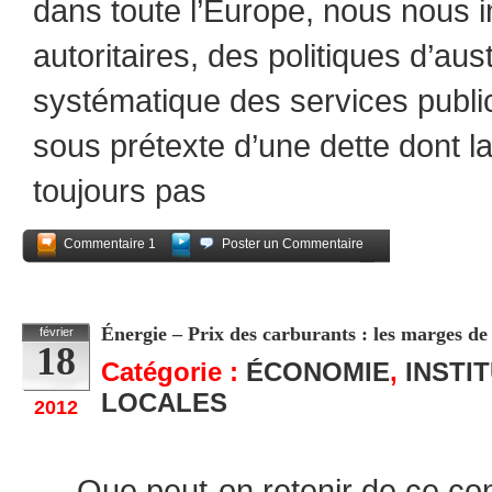
dans toute l’Europe, nous nous 
autoritaires, des politiques d’aus
systématique des services publi
sous prétexte d’une dette dont la 
toujours pas
Commentaire 1
Poster un Commentaire
Partagez
Énergie – Prix des carburants : les marges d
février
18
Catégorie :
ÉCONOMIE
,
INSTI
LOCALES
2012
Que peut-on retenir de ce confl