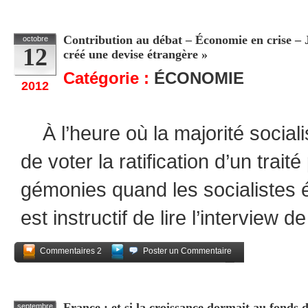
Partagez
Contribution au débat – Économie en crise – Jo
octobre
12
créé une devise étrangère »
Catégorie :
ÉCONOMIE
2012
À l’heure où la majorité social
de voter la ratification d’un trai
gémonies quand les socialistes ét
est instructif de lire l’interview
Commentaires 2
Poster un Commentaire
Partagez
France : et si la croissance dormait au fonds 
septembre