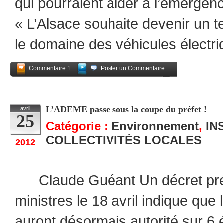
qui pourraient aider à l’émergenc
« L’Alsace souhaite devenir un te
le domaine des véhicules électr
Commentaire 1
Poster un Commentaire
Partagez
L’ADEME passe sous la coupe du préfet !
avril
25
Catégorie :
Environnement
,
IN
COLLECTIVITÉS LOCALES
2012
Claude Guéant Un décret prés
ministres le 18 avril indique que 
auront désormais autorité sur 6 