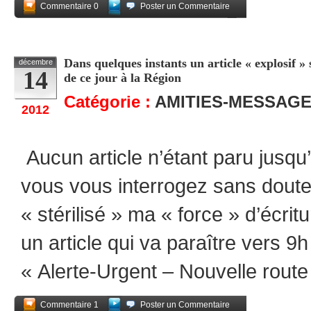
Commentaire 0
Poster un Commentaire
Partagez
Dans quelques instants un article « explosif »
décembre
14
de ce jour à la Région
Catégorie :
AMITIES-MESSAG
2012
Aucun article n’étant paru jusqu
vous vous interrogez sans doute p
« stérilisé » ma « force » d’écri
un article qui va paraître vers 9h 
« Alerte-Urgent – Nouvelle route
Commentaire 1
Poster un Commentaire