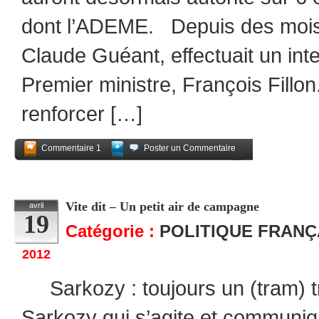
dont l’ADEME. Depuis des mois, l
Claude Guéant, effectuait un in
Premier ministre, François Fillon.
renforcer […]
Commentaire 1
Poster un Commentaire
Partagez
Vite dit – Un petit air de campagne
avril
19
Catégorie :
POLITIQUE FRANÇ
2012
Sarkozy : toujours un (tram) tr
Sarkozy qui s’agite et communiq