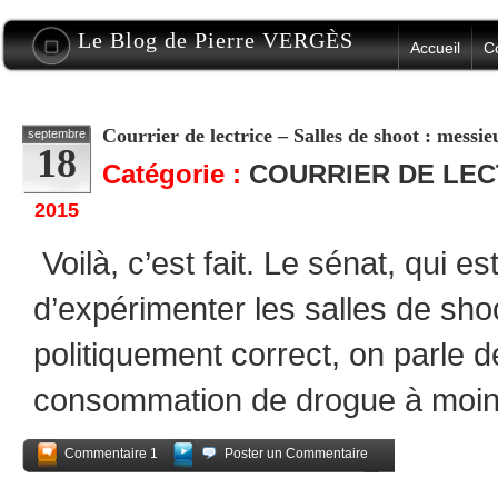
Le Blog de Pierre VERGÈS
Accueil
C
Courrier de lectrice – Salles de shoot : messi
septembre
18
Catégorie :
COURRIER DE LE
2015
Voilà, c’est fait. Le sénat, qui es
d’expérimenter les salles de sho
politiquement correct, on parle d
consommation de drogue à moind
Commentaire 1
Poster un Commentaire
Partagez