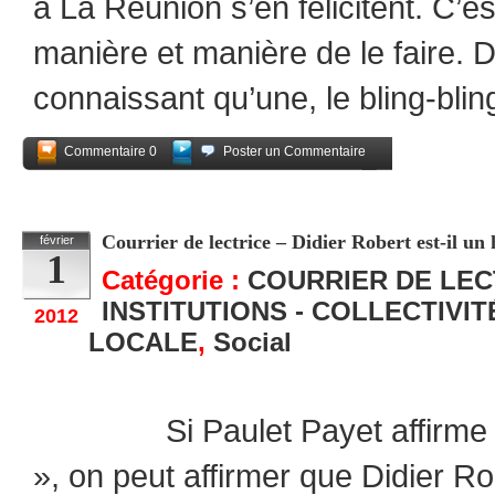
à La Réunion s’en félicitent. C’es
manière et manière de le faire. D
connaissant qu’une, le bling-blin
Commentaire 0
Poster un Commentaire
Partagez
Courrier de lectrice – Didier Robert est-il un
février
1
Catégorie :
COURRIER DE LE
INSTITUTIONS - COLLECTIVI
2012
LOCALE
,
Social
Si Paulet Payet affirme qu’i
», on peut affirmer que Didier Ro