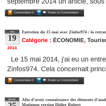
septembre 2014 un article, sous
Commentaire 0
Poster un Commentaire
Partagez
Entretien du 15 mai avec Zinfos974 : la retran
mai
19
Catégorie :
ÉCONOMIE
,
Touri
2014
Le 15 mai 2014, j’ai eu un entret
Zinfos974. Cela concernait princ
Commentaire 0
Poster un Commentaire
Partagez
Afin d’avoir connaissance des éléments d’analy
janvier
25
Matignon version Didier Robert