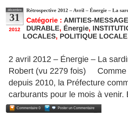
Rétrospective 2012 – Avril – Énergie – La sar
décembre
31
Catégorie :
AMITIES-MESSAG
DURABLE
,
Énergie
,
INSTITUTI
2012
LOCALES
,
POLITIQUE LOCALE
2 avril 2012 – Énergie – La sardi
Robert (vu 2279 fois) Comme el
depuis 2010, la Préfecture comm
carburants pour le mois à venir. B
Commentaire 0
Poster un Commentaire
Partagez