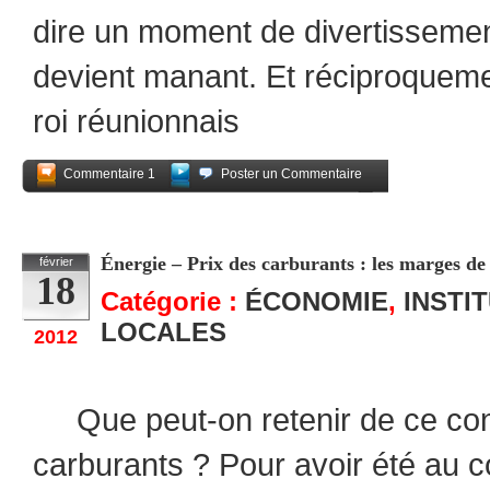
dire un moment de divertissement
devient manant. Et réciproquem
roi réunionnais
Commentaire 1
Poster un Commentaire
Partagez
Énergie – Prix des carburants : les marges d
février
18
Catégorie :
ÉCONOMIE
,
INSTI
LOCALES
2012
Que peut-on retenir de ce confl
carburants ? Pour avoir été au c