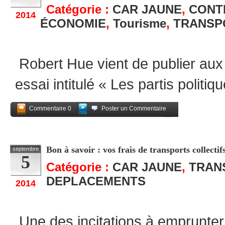
Catégorie :
CAR JAUNE
,
CONT
2014
ÉCONOMIE
,
Tourisme
,
TRANSP
Robert Hue vient de publier aux 
essai intitulé « Les partis politi
Commentaire 0
Poster un Commentaire
Partagez
Bon à savoir : vos frais de transports collectif
septembre
5
Catégorie :
CAR JAUNE
,
TRAN
DEPLACEMENTS
2014
Une des incitations à emprunter l