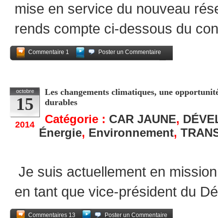
mise en service du nouveau rés
rends compte ci-dessous du co
Commentaire 1
Poster un Commentaire
Partagez
Les changements climatiques, une opportunité
octobre
15
durables
Catégorie :
CAR JAUNE
,
DÉVE
2014
Énergie
,
Environnement
,
TRAN
Je suis actuellement en mission
en tant que vice-président du D
Commentaires 13
Poster un Commentaire