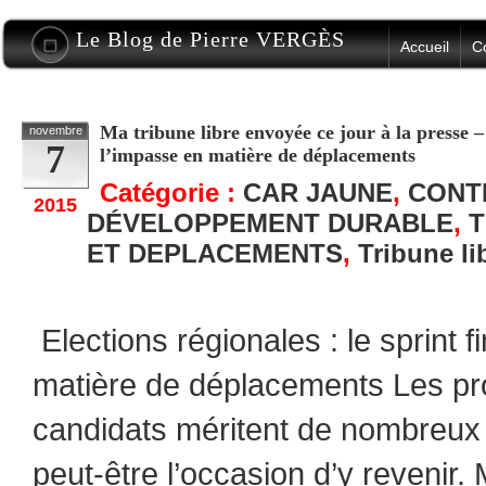
Le Blog de Pierre VERGÈS
Accueil
C
Ma tribune libre envoyée ce jour à la presse – 
novembre
7
l’impasse en matière de déplacements
Catégorie :
CAR JAUNE
,
CONT
2015
DÉVELOPPEMENT DURABLE
,
T
ET DEPLACEMENTS
,
Tribune li
Elections régionales : le sprint 
matière de déplacements Les pr
candidats méritent de nombreux
peut-être l’occasion d’y revenir. 