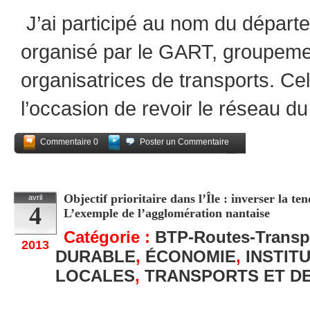
J’ai participé au nom du départe
organisé par le GART, groupemen
organisatrices de transports. Ce
l’occasion de revoir le réseau du
Commentaire 0
Poster un Commentaire
Partagez
Objectif prioritaire dans l’Île : inverser la 
avril
4
L’exemple de l’agglomération nantaise
Catégorie :
BTP-Routes-Transp
2013
DURABLE
,
ÉCONOMIE
,
INSTIT
LOCALES
,
TRANSPORTS ET D