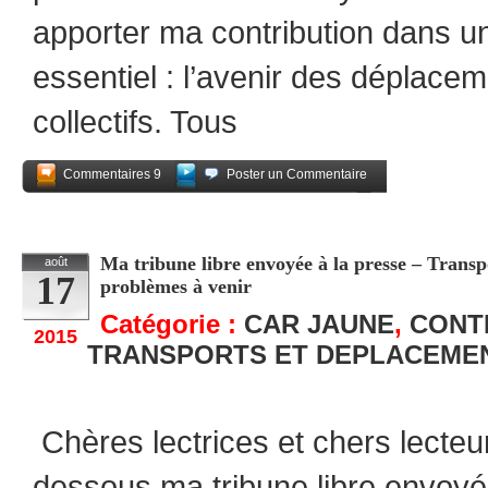
apporter ma contribution dans 
essentiel : l’avenir des déplac
collectifs. Tous
Commentaires 9
Poster un Commentaire
Partagez
Ma tribune libre envoyée à la presse – Transpo
août
17
problèmes à venir
Catégorie :
CAR JAUNE
,
CONT
2015
TRANSPORTS ET DEPLACEME
Chères lectrices et chers lecteu
dessous ma tribune libre envoy