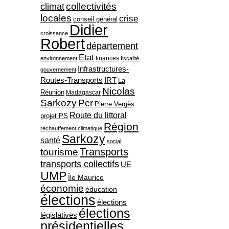
collectivités
climat
locales
crise
conseil général
Didier
croissance
Robert
département
Etat
finances
environnement
fiscalité
Infrastructures-
gouvernement
Routes-Transports
IRT
La
Nicolas
Réunion
Madagascar
Sarkozy
Pcr
Pierre Vergès
Route du littoral
projet PS
Région
réchauffement climatique
Sarkozy
santé
social
Transports
tourisme
transports collectifs
UE
UMP
Île Maurice
économie
éducation
élections
élections
élections
législatives
présidentielles