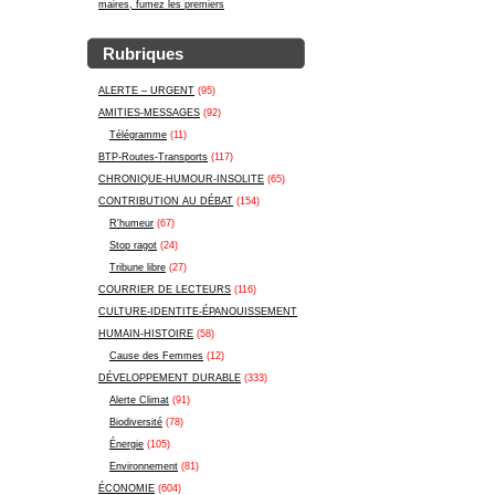
maires, fumez les premiers
Rubriques
ALERTE – URGENT
(95)
AMITIES-MESSAGES
(92)
Télégramme
(11)
BTP-Routes-Transports
(117)
CHRONIQUE-HUMOUR-INSOLITE
(65)
CONTRIBUTION AU DÉBAT
(154)
R'humeur
(67)
Stop ragot
(24)
Tribune libre
(27)
COURRIER DE LECTEURS
(116)
CULTURE-IDENTITE-ÉPANOUISSEMENT
HUMAIN-HISTOIRE
(58)
Cause des Femmes
(12)
DÉVELOPPEMENT DURABLE
(333)
Alerte Climat
(91)
Biodiversité
(78)
Énergie
(105)
Environnement
(81)
ÉCONOMIE
(604)