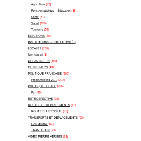
Agriculture
(77)
Fonction publique – Éducation
(48)
Santé
(51)
Social
(180)
Tourisme
(52)
ÉLECTIONS
(80)
INSTITUTIONS – COLLECTIVITÉS
LOCALES
(258)
Non classé
(1)
OCEAN INDIEN
(110)
OUTRE MERS
(192)
POLITIQUE FRANÇAISE
(295)
Présidentielles 2012
(222)
POLITIQUE LOCALE
(266)
Pcr
(90)
RETROSPECTIVE
(28)
ROUTES ET DEPLACEMENTS
(41)
ROUTE DU LITTORAL
(41)
TRANSPORTS ET DEPLACEMENTS
(95)
CAR JAUNE
(40)
TRAM TRAIN
(23)
VIDÉO PIERRE VERGÈS
(18)