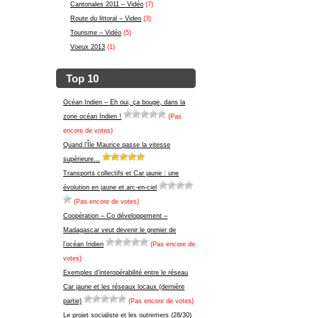
Cantonales 2011 – Vidéo
(7)
Route du littoral – Video
(3)
Tourisme – Vidéo
(5)
Voeux 2013
(1)
Top 10
Océan Indien – Eh oui, ça bouge, dans la
zone océan Indien !
(Pas
encore de votes)
Quand l’Île Maurice passe la vitesse
supérieure…
Transports collectifs et Car jaune : une
évolution en jaune et arc-en-ciel
(Pas encore de votes)
Coopération – Co développement –
Madagascar veut devenir le grenier de
l’océan Indien
(Pas encore de
votes)
Exemples d’interopérabilité entre le réseau
Car jaune et les réseaux locaux (dernière
partie)
(Pas encore de votes)
Le projet socialiste et les outremers (28/30)