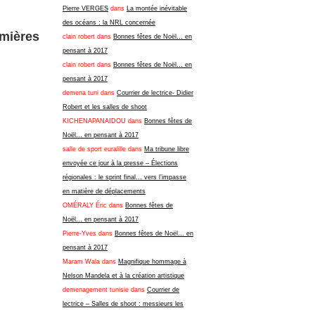
Pierre VERGES
dans
La montée inévitable
des océans : la NRL concernée
emières
clain robert
dans
Bonnes fêtes de Noël… en
pensant à 2017
clain robert
dans
Bonnes fêtes de Noël… en
pensant à 2017
demena tuni
dans
Courrier de lectrice- Didier
Robert et les salles de shoot
KICHENAPANAIDOU
dans
Bonnes fêtes de
Noël… en pensant à 2017
salle de sport euralille
dans
Ma tribune libre
envoyée ce jour à la presse – Élections
régionales : le sprint final… vers l’impasse
en matière de déplacements
OMÉRALY Éric
dans
Bonnes fêtes de
Noël… en pensant à 2017
Pierre-Yves
dans
Bonnes fêtes de Noël… en
pensant à 2017
Maram Wala
dans
Magnifique hommage à
Nelson Mandela et à la création artistique
demenagement tunisie
dans
Courrier de
lectrice – Salles de shoot : messieurs les