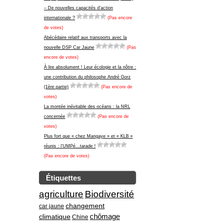
– De nouvelles capacités d’action
internationale ?
(Pas encore
de votes)
Abécédaire relatif aux transports avec la
nouvelle DSP Car Jaune
(Pas
encore de votes)
À lire absolument ! Leur écologie et la nôtre :
une contribution du philosophe André Gorz
(1ère partie)
(Pas encore de
votes)
La montée inévitable des océans : la NRL
concernée
(Pas encore de
votes)
Plus fort que « chez Mangaye » et « KLB »
réunis : l’UMPé…tarade !
(Pas encore de votes)
Étiquettes
agriculture
Biodiversité
changement
car jaune
climatique
chômage
Chine