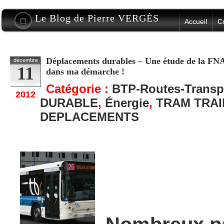
Le Blog de Pierre VERGÈS
Accueil
C
Déplacements durables – Une étude de la FNA
décembre
11
dans ma démarche !
Catégorie :
BTP-Routes-Transp
2012
DURABLE
,
Énergie
,
TRAM TRAI
DEPLACEMENTS