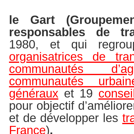
le Gart (G
roupemen
responsables de tr
1980, et qui regr
organisatrices de tran
communautés d’aggl
communautés urbain
généraux
et 19
consei
pour objectif d’amélior
et de développer les
tr
France
)
,