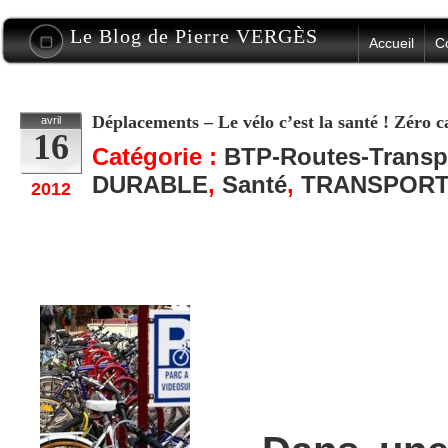
Le Blog de Pierre VERGÈS
Accueil
C
Déplacements – Le vélo c’est la santé ! Zéro c
avril
16
Catégorie :
BTP-Routes-Transp
DURABLE
,
Santé
,
TRANSPORT
2012