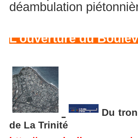
déambulation piétonniè
L’ouverture du Boul
Du tron
de La Trinité