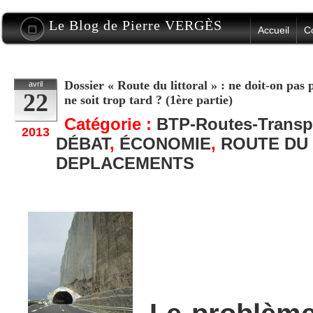
Le Blog de Pierre VERGÈS
Accueil
C
Dossier « Route du littoral » : ne doit-on pas
avril
22
ne soit trop tard ? (1ère partie)
Catégorie :
BTP-Routes-Transp
2013
DÉBAT
,
ÉCONOMIE
,
ROUTE DU
DEPLACEMENTS