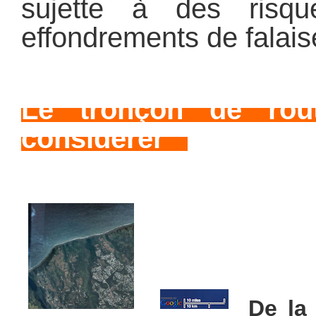
sujette à des risq
effondrements de falais
Le tronçon de rout
considérer
De la