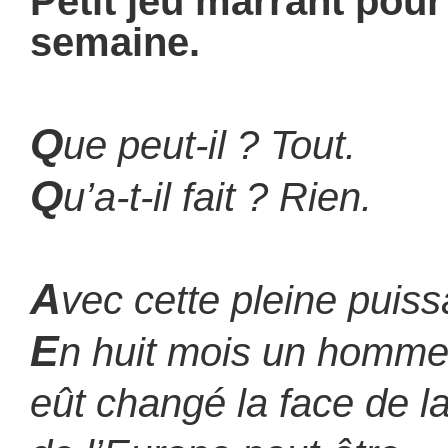
Petit jeu marrant pou
semaine.
Q
ue peut-il ? Tout.
Q
u’a-t-il fait ? Rien.
A
vec cette pleine puis
E
n huit mois un homme
eût changé la face de l