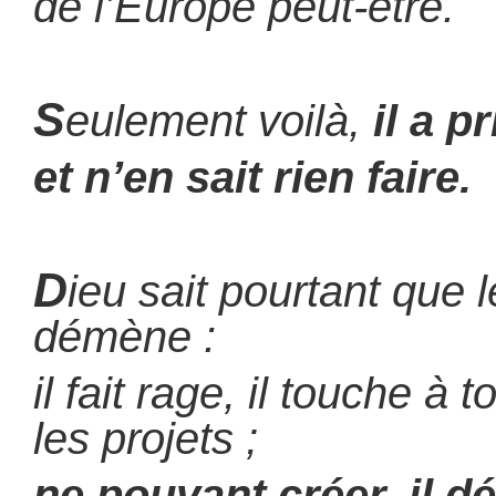
de l’Europe peut-être.
S
eulement voilà,
il a p
et n’en sait rien faire.
D
ieu sait pourtant que 
démène :
il fait rage, il touche à t
les projets ;
ne pouvant créer, il dé