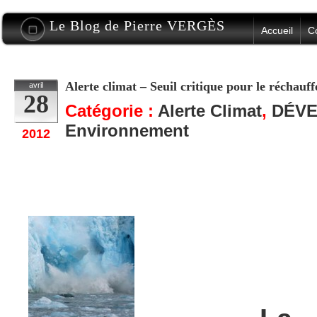
Le Blog de Pierre VERGÈS
Accueil
C
Alerte climat – Seuil critique pour le réchauf
avril
28
Catégorie :
Alerte Climat
,
DÉV
Environnement
2012