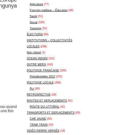
ungunya
Agriculture
(77)
Fonction publique – Éducation
(48)
Santé
(51)
Social
(180)
Tourisme
(52)
ÉLECTIONS
(80)
INSTITUTIONS – COLLECTIVITÉS
LOCALES
(258)
Non classé
(1)
OCEAN INDIEN
(110)
OUTRE MERS
(192)
POLITIQUE FRANÇAISE
(295)
Présidentielles 2012
(222)
POLITIQUE LOCALE
(266)
Pcr
(90)
RETROSPECTIVE
(28)
ROUTES ET DEPLACEMENTS
(41)
l’eau quand
ROUTE DU LITTORAL
(41)
 une fois
TRANSPORTS ET DEPLACEMENTS
(95)
CAR JAUNE
(40)
TRAM TRAIN
(23)
VIDÉO PIERRE VERGÈS
(18)