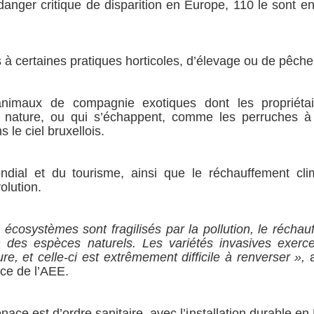
anger critique de disparition en Europe, 110 le sont en
 à certaines pratiques horticoles, d’élevage ou de pêche
’animaux de compagnie exotiques dont les propriéta
 nature, ou qui s’échappent, comme les perruches à c
s le ciel bruxellois.
al et du tourisme, ainsi que le réchauffement cli
olution.
écosystèmes sont fragilisés par la pollution, le réchau
on des espèces naturels. Les variétés invasives exerc
re, et celle-ci est extrêmement difficile à renverser »,
a
trice de l’AEE.
ace est d’ordre sanitaire, avec l’installation durable e