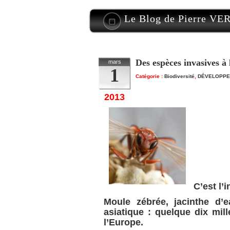
Le Blog de Pierre V
Des espèces invasives à
mars
1
Catégorie :
Biodiversité
,
DÉVELOPPE
2013
C’est l’i
Moule zébrée, jacinthe d’
asiatique : quelque dix mil
l’Europe.