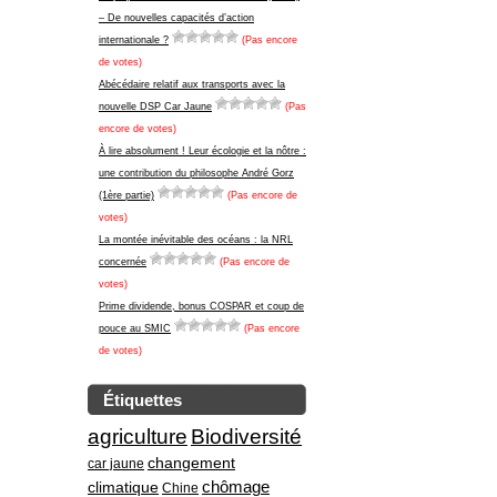
– De nouvelles capacités d’action
internationale ?
(Pas encore
de votes)
Abécédaire relatif aux transports avec la
nouvelle DSP Car Jaune
(Pas
encore de votes)
À lire absolument ! Leur écologie et la nôtre :
une contribution du philosophe André Gorz
(1ère partie)
(Pas encore de
votes)
La montée inévitable des océans : la NRL
concernée
(Pas encore de
votes)
Prime dividende, bonus COSPAR et coup de
pouce au SMIC
(Pas encore
de votes)
Étiquettes
agriculture
Biodiversité
changement
car jaune
climatique
chômage
Chine