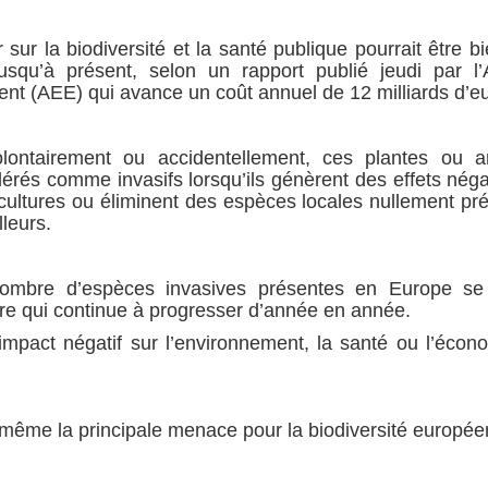
r sur la biodiversité et la santé publique pourrait être b
usqu’à présent, selon un rapport publié jeudi par l
nt (AEE) qui avance un coût annuel de 12 milliards d’eu
volontairement ou accidentellement, ces plantes ou 
dérés comme invasifs lorsqu’ils génèrent des effets néga
s cultures ou éliminent des espèces locales nullement pr
leurs.
nombre d’espèces invasives présentes en Europe se 
fre qui continue à progresser d’année en année.
mpact négatif sur l’environnement, la santé ou l’écon
 même la principale menace pour la biodiversité europée