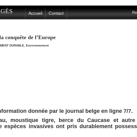
ERGÈS
Re
Accueil
Contact
 la conquête de l’Europe
MENT DURABLE
,
Environnement
nformation donnée par le journal belge en ligne 7/7.
eau, moustique tigre, berce du Caucase et autre 
le espèces
invasives ont pris durablement possess