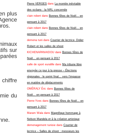
Pierre VERGES
dans
La montée inévitable
des océans : la NRL concernée
ien plus
clain robert
dans
Bonnes fêtes de Noël… en
’Agence
pensant à 2017
ros.
clain robert
dans
Bonnes fêtes de Noël… en
pensant à 2017
demena tuni
dans
Courrier de lectrice- Didier
animaux
Robert et les salles de shoot
tifs sur
KICHENAPANAIDOU
dans
Bonnes fêtes de
éparées
Noël… en pensant à 2017
salle de sport euralille
dans
Ma tribune libre
envoyée ce jour à la presse – Élections
régionales : le sprint final… vers l’impasse
chiffre
en matière de déplacements
OMÉRALY Éric
dans
Bonnes fêtes de
omie du
Noël… en pensant à 2017
Pierre-Yves
dans
Bonnes fêtes de Noël… en
pensant à 2017
Maram Wala
dans
Magnifique hommage à
nne.
Nelson Mandela et à la création artistique
demenagement tunisie
dans
Courrier de
lectrice – Salles de shoot : messieurs les