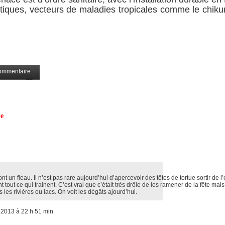
tiques, vecteurs de maladies tropicales comme le chik
ommentaire
Partagez
pe
t un fleau. Il n’est pas rare aujourd’hui d’apercevoir des têtes de tortue sortir de 
 tout ce qui trainent. C’est vrai que c’était très drôle de les ramener de la fête mais
les rivières ou lacs. On voit les dégâts ajourd’hui.
 2013 à 22 h 51 min