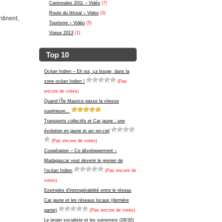
Cantonales 2011 – Vidéo
(7)
Route du littoral – Video
(3)
tinent,
Tourisme – Vidéo
(5)
Voeux 2013
(1)
Top 10
Océan Indien – Eh oui, ça bouge, dans la
zone océan Indien !
(Pas
encore de votes)
Quand l’Île Maurice passe la vitesse
supérieure…
Transports collectifs et Car jaune : une
évolution en jaune et arc-en-ciel
(Pas encore de votes)
Coopération – Co développement –
Madagascar veut devenir le grenier de
l’océan Indien
(Pas encore de
votes)
Exemples d’interopérabilité entre le réseau
Car jaune et les réseaux locaux (dernière
partie)
(Pas encore de votes)
Le projet socialiste et les outremers (28/30)