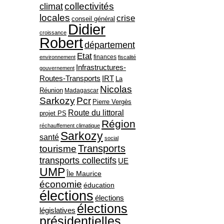
collectivités
climat
locales
crise
conseil général
Didier
croissance
Robert
département
Etat
finances
environnement
fiscalité
Infrastructures-
gouvernement
Routes-Transports
IRT
La
Nicolas
Réunion
Madagascar
Sarkozy
Pcr
Pierre Vergès
Route du littoral
projet PS
Région
réchauffement climatique
Sarkozy
santé
social
Transports
tourisme
transports collectifs
UE
UMP
Île Maurice
économie
éducation
élections
élections
élections
législatives
présidentielles