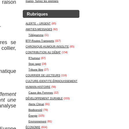
 raison
maires, fumez les premiers
Rubriques
.
ALERTE – URGENT
(95)
AMITIES-MESSAGES
(92)
Télégramme
(11)
ires se
BTP-Routes-Transports
(117)
ollier,
CHRONIQUE-HUMOUR-INSOLITE
(65)
CONTRIBUTION AU DÉBAT
(154)
R'humeur
(67)
Stop ragot
(24)
matique
Tribune libre
(27)
COURRIER DE LECTEURS
(116)
CULTURE-IDENTITE-ÉPANOUISSEMENT
HUMAIN-HISTOIRE
(58)
ffement
Cause des Femmes
(12)
ent une
DÉVELOPPEMENT DURABLE
(333)
nalyse
Alerte Climat
(91)
Biodiversité
(78)
Énergie
(105)
Environnement
(81)
n Europe
ÉCONOMIE
(604)