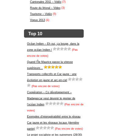
Cantonales 2011 – Vidéo
(7)
Route du littoral – Video
(3)
Tourisme – Vidéo
(5)
Voeux 2013
(1)
Top 10
Océan Indien – Eh oui, ça bouge, dans la
zone océan Indien !
(Pas
encore de votes)
Quand l’Île Maurice passe la vitesse
supérieure…
Transports collectifs et Car jaune : une
évolution en jaune et arc-en-ciel
(Pas encore de votes)
Coopération – Co développement –
Madagascar veut devenir le grenier de
l’océan Indien
(Pas encore de
votes)
Exemples d’interopérabilité entre le réseau
Car jaune et les réseaux locaux (dernière
partie)
(Pas encore de votes)
Le projet socialiste et les outremers (28/30)