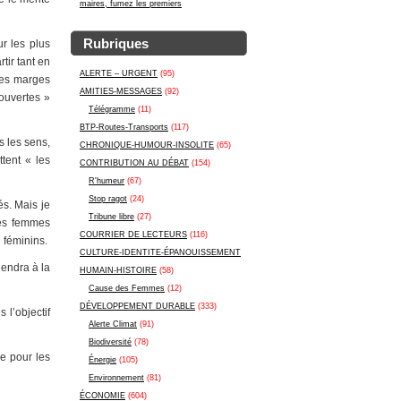
maires, fumez les premiers
Rubriques
ur les plus
tir tant en
ALERTE – URGENT
(95)
 les marges
AMITIES-MESSAGES
(92)
 ouvertes »
Télégramme
(11)
BTP-Routes-Transports
(117)
s les sens,
CHRONIQUE-HUMOUR-INSOLITE
(65)
ttent « les
CONTRIBUTION AU DÉBAT
(154)
R'humeur
(67)
Stop ragot
(24)
és. Mais je
Tribune libre
(27)
tés femmes
COURRIER DE LECTEURS
(116)
i féminins.
CULTURE-IDENTITE-ÉPANOUISSEMENT
iendra à la
HUMAIN-HISTOIRE
(58)
Cause des Femmes
(12)
DÉVELOPPEMENT DURABLE
(333)
 l’objectif
Alerte Climat
(91)
Biodiversité
(78)
e pour les
Énergie
(105)
Environnement
(81)
ÉCONOMIE
(604)