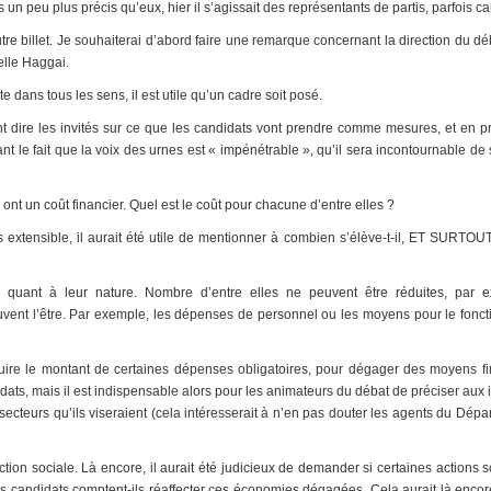
s un peu plus précis qu’eux, hier il s’agissait des représentants de partis, parfois c
utre billet. Je souhaiterai d’abord faire une remarque concernant la direction du dé
lle Haggai.
e dans tous les sens, il est utile qu’un cadre soit posé.
ont dire les invités sur ce que les candidats vont prendre comme mesures, et en p
nt le fait que la voix des urnes est « impénétrable », qu’il sera incontournable de
ont un coût financier. Quel est le coût pour chacune d’entre elles ?
 extensible, il aurait été utile de mentionner à combien s’élève-t-il, ET SURTO
s quant à leur nature. Nombre d’entre elles ne peuvent être réduites, par 
ent l’être. Par exemple, les dépenses de personnel ou les moyens pour le fonc
éduire le montant de certaines dépenses obligatoires, pour dégager des moyens fi
idats, mais il est indispensable alors pour les animateurs du débat de préciser aux 
 secteurs qu’ils viseraient (cela intéresserait à n’en pas douter les agents du Dépa
ction sociale. Là encore, il aurait été judicieux de demander si certaines actions 
es candidats comptent-ils réaffecter ces économies dégagées. Cela aurait là encor