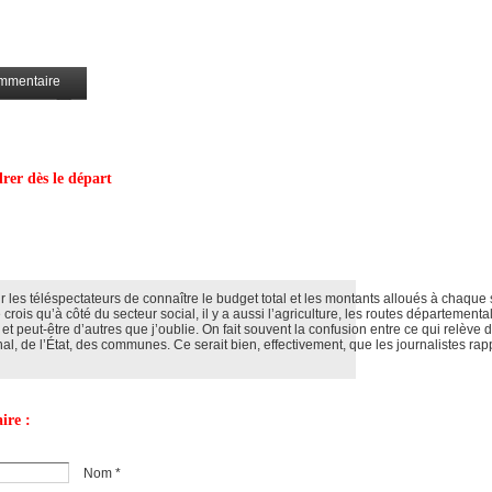
mmentaire
Partagez
rer dès le départ
ur les téléspectateurs de connaître le budget total et les montants alloués à chaque
ois qu’à côté du secteur social, il y a aussi l’agriculture, les routes départemental
 peut-être d’autres que j’oublie. On fait souvent la confusion entre ce qui relève 
nal, de l’État, des communes. Ce serait bien, effectivement, que les journalistes rap
ire :
Nom *