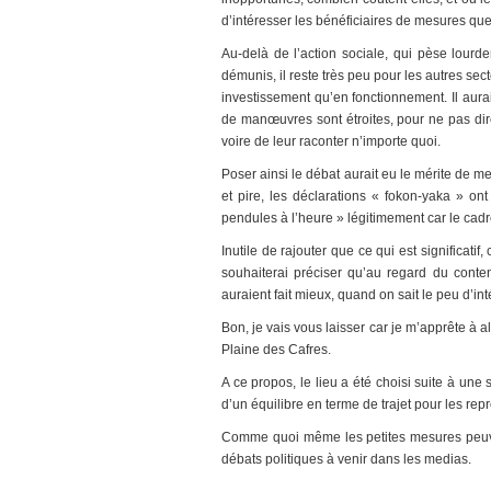
d’intéresser les bénéficiaires de mesures que
Au-delà de l’action sociale, qui pèse lourd
démunis, il reste très peu pour les autres sec
investissement qu’en fonctionnement. Il aura
de manœuvres sont étroites, pour ne pas dire
voire de leur raconter n’importe quoi.
Poser ainsi le débat aurait eu le mérite de met
et pire, les déclarations « fokon-yaka » ont
pendules à l’heure » légitimement car le cad
Inutile de rajouter que ce qui est significati
souhaiterai préciser qu’au regard du conte
auraient fait mieux, quand on sait le peu d’int
Bon, je vais vous laisser car je m’apprête à 
Plaine des Cafres.
A ce propos, le lieu a été choisi suite à un
d’un équilibre en terme de trajet pour les rep
Comme quoi même les petites mesures peuvent
débats politiques à venir dans les medias.