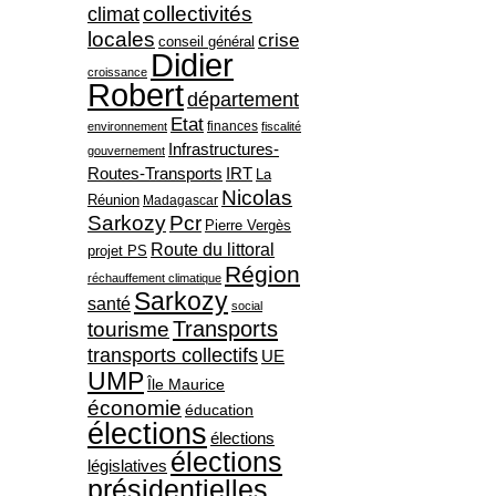
collectivités
climat
locales
crise
conseil général
Didier
croissance
Robert
département
Etat
finances
environnement
fiscalité
Infrastructures-
gouvernement
Routes-Transports
IRT
La
Nicolas
Réunion
Madagascar
Sarkozy
Pcr
Pierre Vergès
Route du littoral
projet PS
Région
réchauffement climatique
Sarkozy
santé
social
Transports
tourisme
transports collectifs
UE
UMP
Île Maurice
économie
éducation
élections
élections
élections
législatives
présidentielles