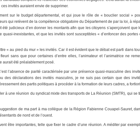
 ces invités auraient envie de supprimer.
ement sur le budget départemental, et qui joue le rôle de « bouclier social » po
teurs qui relèvent de la compétence obligatoire du Département de par la loi, à répar
it été judicieux d’en donner les montants afin que les citoyens s’aperçoivent que
 quasi-inexistantes, et que les invités sont susceptibles « d’enfoncer des portes
tre « au pied du mur » les invités. Car il est évident que le débat est parti dans tou
 fleuri sans que pour certaines d’entre elles, l’animateur et l’animatrice ne reme
re aurait été préalablement posé.
f, c’est l’absence de parité caractérisée par une présence quasi-masculine des invit
nu des déclarations des invités masculins, je ne suis pas certain que des invi
éressement des partis politiques à procéder à la formation de leurs cadres, a fortior
aller à une réunion du syndicat mixte des transports de La Réunion (SMTR), qui se t
e suggestion de ma part à ma collègue de la Région Fabienne Couapel-Sauret, dans
résentants de nord et de l’ouest.
 être importantes, telle que fixer le cadre d’une réunion. A méditer par exempl