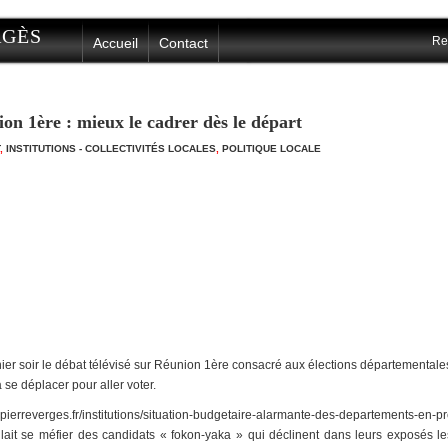
ERGÈS
Re
Accueil
Contact
ion 1ère : mieux le cadrer dès le départ
,
INSTITUTIONS - COLLECTIVITÉS LOCALES
,
POLITIQUE LOCALE
ier soir le débat télévisé sur Réunion 1ère consacré aux élections départementales,
 se déplacer pour aller voter.
.pierreverges.fr/institutions/situation-budgetaire-alarmante-des-departements-en-p
llait se méfier des candidats « fokon-yaka » qui déclinent dans leurs exposés le