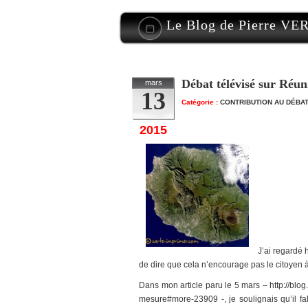
Le Blog de Pierre V
Débat télévisé sur Réun
mars
13
Catégorie :
CONTRIBUTION AU DÉBAT
2015
J’ai regardé h
de dire que cela n’encourage pas le citoyen à
Dans mon article paru le 5 mars – http://blog
mesure#more-23909 -, je soulignais qu’il fa