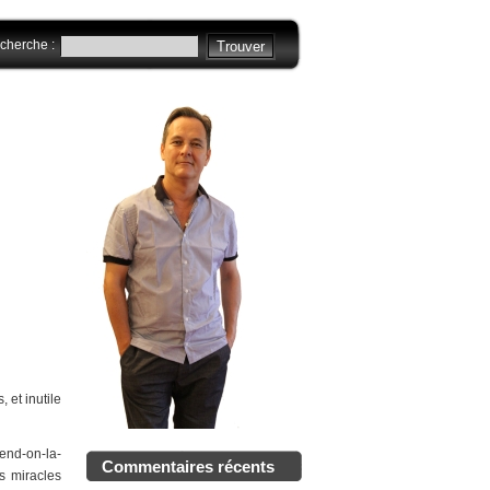
cherche :
 et inutile
rend-on-la-
Commentaires récents
s miracles