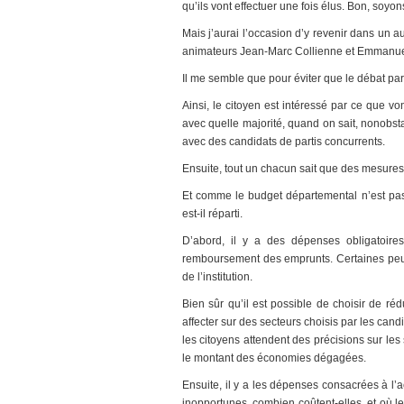
qu’ils vont effectuer une fois élus. Bon, soyon
Mais j’aurai l’occasion d’y revenir dans un a
animateurs Jean-Marc Collienne et Emmanue
Il me semble que pour éviter que le débat part
Ainsi, le citoyen est intéressé par ce que v
avec quelle majorité, quand on sait, nonobsta
avec des candidats de partis concurrents.
Ensuite, tout un chacun sait que des mesures 
Et comme le budget départemental n’est pas
est-il réparti.
D’abord, il y a des dépenses obligatoire
remboursement des emprunts. Certaines peuv
de l’institution.
Bien sûr qu’il est possible de choisir de r
affecter sur des secteurs choisis par les cand
les citoyens attendent des précisions sur les
le montant des économies dégagées.
Ensuite, il y a les dépenses consacrées à l’a
inopportunes, combien coûtent-elles, et où l