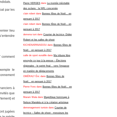
andidats.
Pierre VERGES
dans
La montée inévitable
des océans : la NRL concernée
bat par les
clain robert
dans
Bonnes fêtes de Noël… en
pensant à 2017
clain robert
dans
Bonnes fêtes de Noël… en
pensant à 2017
remier lieu
demena tuni
dans
Courrier de lectrice- Didier
 s’entendre
Robert et les salles de shoot
KICHENAPANAIDOU
dans
Bonnes fêtes de
Noël… en pensant à 2017
salle de sport euralille
dans
Ma tribune libre
UT comment
envoyée ce jour à la presse – Élections
régionales : le sprint final… vers l’impasse
exemple le
en matière de déplacements
tionnement
OMÉRALY Éric
dans
Bonnes fêtes de
Noël… en pensant à 2017
Pierre-Yves
dans
Bonnes fêtes de Noël… en
nanciers à
pensant à 2017
invités que
Maram Wala
dans
Magnifique hommage à
rtement) et
Nelson Mandela et à la création artistique
demenagement tunisie
dans
Courrier de
sont jugées
lectrice – Salles de shoot : messieurs les
e le mérite