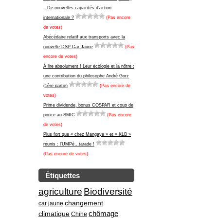
– De nouvelles capacités d’action
internationale ?
(Pas encore
de votes)
Abécédaire relatif aux transports avec la
nouvelle DSP Car Jaune
(Pas
encore de votes)
À lire absolument ! Leur écologie et la nôtre :
une contribution du philosophe André Gorz
(1ère partie)
(Pas encore de
votes)
Prime dividende, bonus COSPAR et coup de
pouce au SMIC
(Pas encore
de votes)
Plus fort que « chez Mangaye » et « KLB »
réunis : l’UMPé…tarade !
(Pas encore de votes)
Étiquettes
agriculture
Biodiversité
changement
car jaune
climatique
chômage
Chine