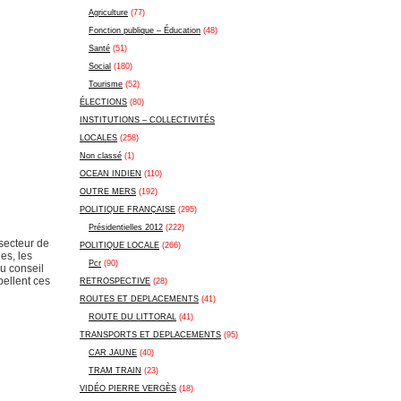
Agriculture
(77)
Fonction publique – Éducation
(48)
Santé
(51)
Social
(180)
Tourisme
(52)
ÉLECTIONS
(80)
INSTITUTIONS – COLLECTIVITÉS
LOCALES
(258)
Non classé
(1)
OCEAN INDIEN
(110)
OUTRE MERS
(192)
POLITIQUE FRANÇAISE
(295)
Présidentielles 2012
(222)
 secteur de
POLITIQUE LOCALE
(266)
es, les
Pcr
(90)
du conseil
pellent ces
RETROSPECTIVE
(28)
ROUTES ET DEPLACEMENTS
(41)
ROUTE DU LITTORAL
(41)
TRANSPORTS ET DEPLACEMENTS
(95)
CAR JAUNE
(40)
TRAM TRAIN
(23)
VIDÉO PIERRE VERGÈS
(18)