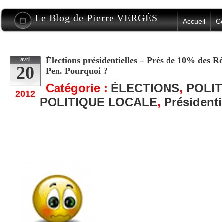
Le Blog de Pierre VERGÈS
Accueil
C
Élections présidentielles – Près de 10% des 
avril
20
Pen. Pourquoi ?
Catégorie :
ÉLECTIONS
,
POLI
2012
POLITIQUE LOCALE
,
Présidenti