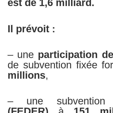
est de 1,6 milliard.
Il prévoit :
– une
participation
de 
de subvention fixée fo
millions
,
– une subvent
(FEDER)
à
151 mil