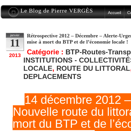
Le Blog de Pierre VERGÈS
Accueil
C
Rétrospective 2012 – Décembre – Alerte-Urgent
janvier
11
mise à mort du BTP et de l’économie locale !
Catégorie :
BTP-Routes-Transp
2013
INSTITUTIONS - COLLECTIVIT
LOCALE
,
ROUTE DU LITTORAL
DEPLACEMENTS
14 décembre 2012 – 
Nouvelle route du littor
mort du BTP et de l’éc