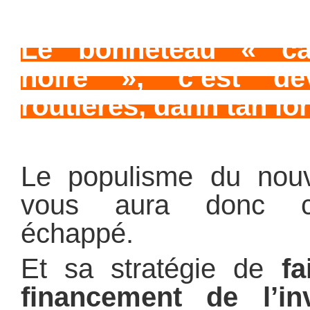
Le bonneteau « ca
noire », c’est de
routières, dann tan lo
Le populisme du nouv
vous aura donc ce
échappé.
Et sa stratégie de
fa
financement de l’in