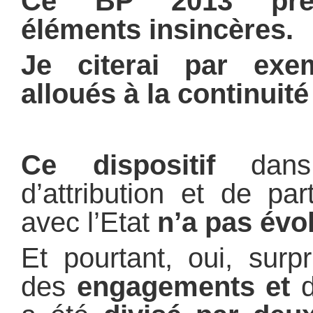
Ce
BP 2013
pr
éléments insincères.
Je citerai par exe
alloués à la continuité 
Ce dispositif
dans 
d’attribution et de par
avec l’Etat
n’a pas évo
Et pourtant, oui, surpr
des
engagements
et
d