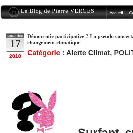
Le Blog de Pierre VERGÈS
Accueil
C
Démocratie participative ? La pseudo concert
septembre
17
changement climatique
Catégorie :
Alerte Climat
,
POLI
2010
Surfant sur