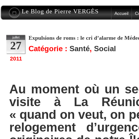
Le Blog de Pierre VERGÈS
Accueil
C
Expulsions de roms : le cri d’alarme de Méd
juillet
27
Catégorie :
Santé
,
Social
2011
Au moment où un secr
visite à La Réuni
« quand on veut, on p
relogement d’urgen