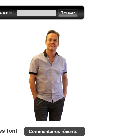
cherche :
es font
Commentaires récents