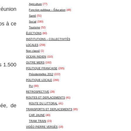
Agriculture
(77)
Réunion
Fonction publique – Éducation
(48)
Santé
(51)
Social
(180)
os à ce
Tourisme
(52)
ÉLECTIONS
(80)
INSTITUTIONS – COLLECTIVITÉS
LOCALES
(258)
Non classé
(1)
OCEAN INDIEN
(110)
OUTRE MERS
(192)
s 1.500
POLITIQUE FRANÇAISE
(295)
Présidentielles 2012
(222)
POLITIQUE LOCALE
(266)
Pcr
(90)
RETROSPECTIVE
(28)
ROUTES ET DEPLACEMENTS
(41)
ROUTE DU LITTORAL
(41)
née, de
TRANSPORTS ET DEPLACEMENTS
(95)
CAR JAUNE
(40)
TRAM TRAIN
(23)
VIDÉO PIERRE VERGÈS
(18)