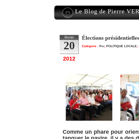
Le Blog de Pierre V
Élections présidentielles
février
20
Catégorie :
Pcr
,
POLITIQUE LOCALE
,
2012
Comme un phare pour oriente
tanguer le navire, il y a des