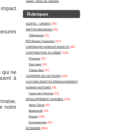
maires, fumez les premiers
 impact
Rubriques
ALERTE – URGENT
(95)
AMITIES-MESSAGES
(92)
mesures
Télégramme
(11)
BTP-Routes-Transports
(117)
CHRONIQUE-HUMOUR-INSOLITE
(65)
CONTRIBUTION AU DÉBAT
(154)
R'humeur
(67)
Stop ragot
(24)
Tribune libre
(27)
 qui ne
COURRIER DE LECTEURS
(116)
nuent à
CULTURE-IDENTITE-ÉPANOUISSEMENT
HUMAIN-HISTOIRE
(58)
Cause des Femmes
(12)
DÉVELOPPEMENT DURABLE
(333)
nnaise,
Alerte Climat
(91)
r notre
Biodiversité
(78)
Énergie
(105)
Environnement
(81)
ÉCONOMIE
(604)