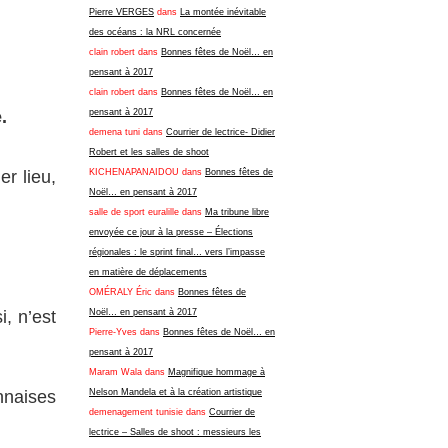
Pierre VERGES
dans
La montée inévitable
des océans : la NRL concernée
clain robert
dans
Bonnes fêtes de Noël… en
pensant à 2017
clain robert
dans
Bonnes fêtes de Noël… en
.
pensant à 2017
demena tuni
dans
Courrier de lectrice- Didier
Robert et les salles de shoot
r lieu,
KICHENAPANAIDOU
dans
Bonnes fêtes de
Noël… en pensant à 2017
salle de sport euralille
dans
Ma tribune libre
envoyée ce jour à la presse – Élections
régionales : le sprint final… vers l’impasse
en matière de déplacements
OMÉRALY Éric
dans
Bonnes fêtes de
i, n’est
Noël… en pensant à 2017
Pierre-Yves
dans
Bonnes fêtes de Noël… en
pensant à 2017
Maram Wala
dans
Magnifique hommage à
nnaises
Nelson Mandela et à la création artistique
demenagement tunisie
dans
Courrier de
lectrice – Salles de shoot : messieurs les