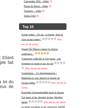
Cantonales 2011 – Vidéo
(7)
Route du littoral – Video
(3)
Tourisme – Vidéo
(5)
Voeux 2013
(1)
Top 10
Océan Indien – Eh oui, ça bouge, dans la
zone océan Indien !
(Pas
encore de votes)
Quand l’Île Maurice passe la vitesse
supérieure…
 Eliard
Transports collectifs et Car jaune : une
le fait
évolution en jaune et arc-en-ciel
(Pas encore de votes)
Coopération – Co développement –
Madagascar veut devenir le grenier de
 loi du
l’océan Indien
(Pas encore de
ceux de
votes)
Exemples d’interopérabilité entre le réseau
Car jaune et les réseaux locaux (dernière
partie)
(Pas encore de votes)
Le projet socialiste et les outremers (28/30)