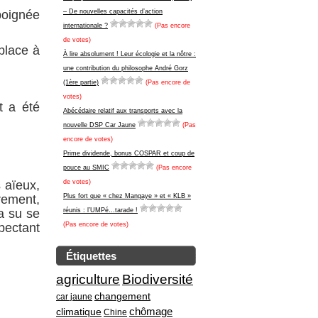
poignée
– De nouvelles capacités d’action
internationale ?
(Pas encore
de votes)
place à
À lire absolument ! Leur écologie et la nôtre :
une contribution du philosophe André Gorz
(1ère partie)
(Pas encore de
votes)
t a été
Abécédaire relatif aux transports avec la
nouvelle DSP Car Jaune
(Pas
encore de votes)
Prime dividende, bonus COSPAR et coup de
pouce au SMIC
(Pas encore
 aïeux,
de votes)
rement,
Plus fort que « chez Mangaye » et « KLB »
a su se
réunis : l’UMPé…tarade !
pectant
(Pas encore de votes)
Étiquettes
agriculture
Biodiversité
changement
car jaune
climatique
chômage
Chine