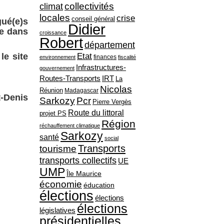
collectivités
climat
locales
crise
conseil général
ué(e)s
Didier
ve dans
croissance
Robert
département
le site
Etat
finances
environnement
fiscalité
Infrastructures-
gouvernement
Routes-Transports
IRT
La
Nicolas
Réunion
Madagascar
-Denis
Sarkozy
Pcr
Pierre Vergès
Route du littoral
projet PS
Région
réchauffement climatique
Sarkozy
santé
social
Transports
tourisme
transports collectifs
UE
UMP
Île Maurice
économie
éducation
élections
élections
élections
législatives
présidentielles