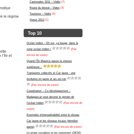
Cantonales 2011 – Vidéo
(7)
nstitue
Route du littoral – Video
(3)
Tourisme – Vidéo
(5)
vé le régime
Voeux 2013
(1)
Top 10
Océan Indien – Eh oui, ça bouge, dans la
zone océan Indien !
(Pas
ette
l’île et
encore de votes)
Quand l’Île Maurice passe la vitesse
supérieure…
Transports collectifs et Car jaune : une
évolution en jaune et arc-en-ciel
(Pas encore de votes)
Coopération – Co développement –
Madagascar veut devenir le grenier de
l’océan Indien
(Pas encore de
votes)
Exemples d’interopérabilité entre le réseau
Car jaune et les réseaux locaux (dernière
partie)
(Pas encore de votes)
Le projet socialiste et les outremers (28/30)