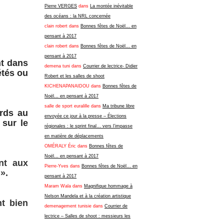
Pierre VERGES
dans
La montée inévitable
des océans : la NRL concernée
clain robert
dans
Bonnes fêtes de Noël… en
pensant à 2017
clain robert
dans
Bonnes fêtes de Noël… en
pensant à 2017
t dans
demena tuni
dans
Courrier de lectrice- Didier
étés ou
Robert et les salles de shoot
KICHENAPANAIDOU
dans
Bonnes fêtes de
Noël… en pensant à 2017
salle de sport euralille
dans
Ma tribune libre
ards au
envoyée ce jour à la presse – Élections
 sur le
régionales : le sprint final… vers l’impasse
en matière de déplacements
OMÉRALY Éric
dans
Bonnes fêtes de
Noël… en pensant à 2017
nt aux
Pierre-Yves
dans
Bonnes fêtes de Noël… en
».
pensant à 2017
Maram Wala
dans
Magnifique hommage à
Nelson Mandela et à la création artistique
nt bien
demenagement tunisie
dans
Courrier de
lectrice – Salles de shoot : messieurs les