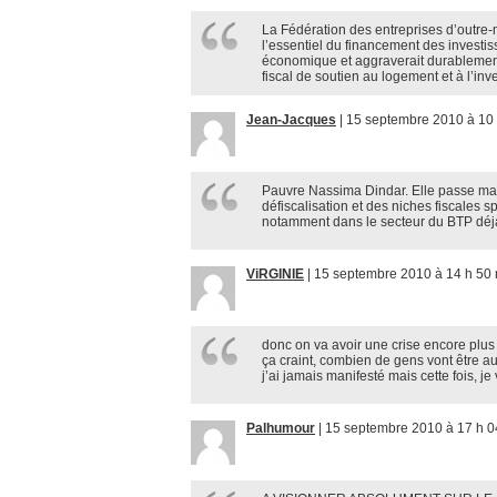
La Fédération des entreprises d’outre-
l’essentiel du financement des investiss
économique et aggraverait durablement
fiscal de soutien au logement et à l’inv
Jean-Jacques
|
15 septembre 2010 à 10 
Pauvre Nassima Dindar. Elle passe main
défiscalisation et des niches fiscales 
notamment dans le secteur du BTP déjà
ViRGINIE
|
15 septembre 2010 à 14 h 50
donc on va avoir une crise encore plus
ça craint, combien de gens vont être a
j’ai jamais manifesté mais cette fois, je 
Palhumour
|
15 septembre 2010 à 17 h 0