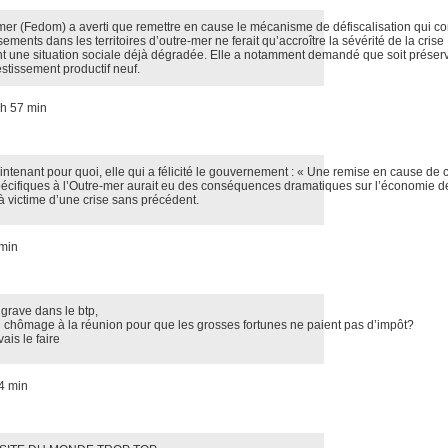
mer (Fedom) a averti que remettre en cause le mécanisme de défiscalisation qui co
ements dans les territoires d’outre-mer ne ferait qu’accroître la sévérité de la crise
 une situation sociale déjà dégradée. Elle a notamment demandé que soit préser
estissement productif neuf.
h 57 min
tenant pour quoi, elle qui a félicité le gouvernement : « Une remise en cause de c
spécifiques à l’Outre-mer aurait eu des conséquences dramatiques sur l’économie de 
 victime d’une crise sans précédent.
 min
 grave dans le btp,
u chômage à la réunion pour que les grosses fortunes ne paient pas d’impôt?
vais le faire
4 min