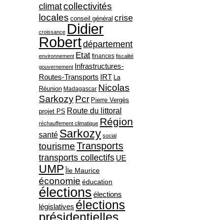
collectivités
climat
locales
crise
conseil général
Didier
croissance
Robert
département
Etat
finances
environnement
fiscalité
Infrastructures-
gouvernement
Routes-Transports
IRT
La
Nicolas
Réunion
Madagascar
Sarkozy
Pcr
Pierre Vergès
Route du littoral
projet PS
Région
réchauffement climatique
Sarkozy
santé
social
Transports
tourisme
transports collectifs
UE
UMP
Île Maurice
économie
éducation
élections
élections
élections
législatives
présidentielles