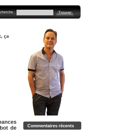
cherche :
, ça
nances
Commentaires récents
abot de