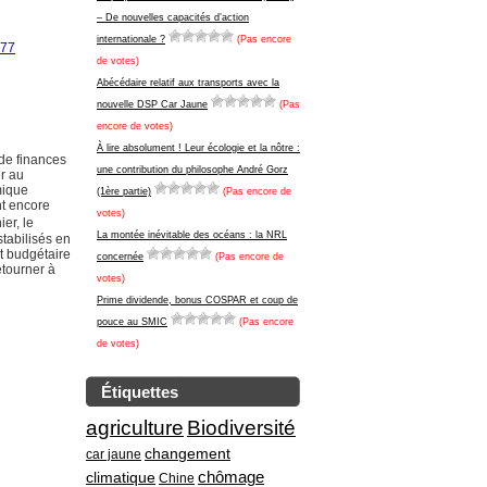
– De nouvelles capacités d’action
internationale ?
(Pas encore
077
de votes)
Abécédaire relatif aux transports avec la
nouvelle DSP Car Jaune
(Pas
encore de votes)
À lire absolument ! Leur écologie et la nôtre :
 de finances
une contribution du philosophe André Gorz
er au
mique
(1ère partie)
(Pas encore de
nt encore
votes)
er, le
La montée inévitable des océans : la NRL
stabilisés en
it budgétaire
concernée
(Pas encore de
étourner à
votes)
Prime dividende, bonus COSPAR et coup de
pouce au SMIC
(Pas encore
de votes)
Étiquettes
agriculture
Biodiversité
changement
car jaune
climatique
chômage
Chine