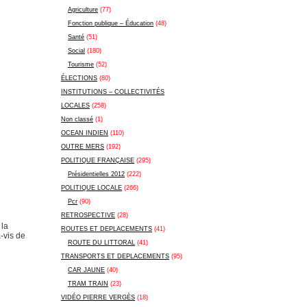
Agriculture
(77)
Fonction publique – Éducation
(48)
Santé
(51)
Social
(180)
Tourisme
(52)
ÉLECTIONS
(80)
INSTITUTIONS – COLLECTIVITÉS
LOCALES
(258)
Non classé
(1)
OCEAN INDIEN
(110)
OUTRE MERS
(192)
POLITIQUE FRANÇAISE
(295)
Présidentielles 2012
(222)
POLITIQUE LOCALE
(266)
Pcr
(90)
RETROSPECTIVE
(28)
 la
ROUTES ET DEPLACEMENTS
(41)
-vis de
ROUTE DU LITTORAL
(41)
TRANSPORTS ET DEPLACEMENTS
(95)
CAR JAUNE
(40)
TRAM TRAIN
(23)
VIDÉO PIERRE VERGÈS
(18)