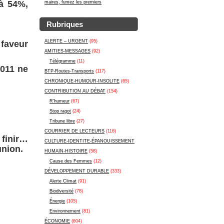
 à 54%,
maires, fumez les premiers
Rubriques
ALERTE – URGENT
(95)
n faveur
AMITIES-MESSAGES
(92)
Télégramme
(11)
2011 ne
BTP-Routes-Transports
(117)
CHRONIQUE-HUMOUR-INSOLITE
(65)
CONTRIBUTION AU DÉBAT
(154)
R'humeur
(67)
Stop ragot
(24)
Tribune libre
(27)
COURRIER DE LECTEURS
(116)
 finir…
CULTURE-IDENTITE-ÉPANOUISSEMENT
éunion.
HUMAIN-HISTOIRE
(58)
Cause des Femmes
(12)
DÉVELOPPEMENT DURABLE
(333)
Alerte Climat
(91)
Biodiversité
(78)
Énergie
(105)
Environnement
(81)
ÉCONOMIE
(604)