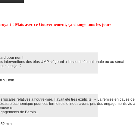
Partagez
 croyait ! Mais avec ce Gouvernement, ça change tous les jours
rd pour rien !
entes interventions des élus UMP siégeant à l’assemblée nationale ou au sénat.
sur le sujet ?
h 51 min
fiscales relatives à l’outre-mer. Il avait été très explicite : « La remise en cause de
 désastre économique pour ces territoires, et nous avons pris des engagements vis-à
cause ».
 engagements de Baroin….
 52 min