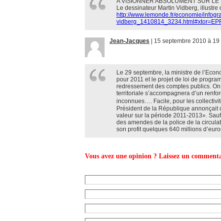
A VISIONNER ABSOLUMENT SUR LE
Le dessinateur Martin Vidberg, illustre
http://www.lemonde.fr/economie/infogr
vidberg_1410814_3234.html#xtor=
Jean-Jacques
|
15 septembre 2010 à 19 
Le 29 septembre, la ministre de l’Econo
pour 2011 et le projet de loi de progra
redressement des comptes publics. On s
territoriale s’accompagnera d’un renfo
inconnues…. Facile, pour les collectiv
Président de la République annonçait qu
valeur sur la période 2011-2013». Sauf 
des amendes de la police de la circulat
son profit quelques 640 millions d’eur
Vous avez une opinion ? Laissez un commenta