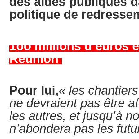
des aides publiques d
politique de redresse
1oo millions d’euros 
Réunion
Pour lui,
« les chantier
ne devraient pas être af
les autres, et jusqu’à no
n’abondera pas les futu