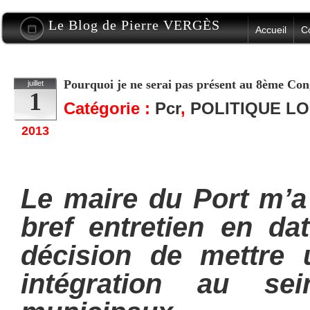
Le Blog de Pierre VERGÈS
Accueil
C
Pourquoi je ne serai pas présent au 8ème Co
juillet
1
Catégorie :
Pcr
,
POLITIQUE L
2013
Le maire du Port m’a 
bref entretien en da
décision de mettre
intégration au sei