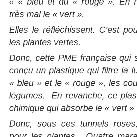
« « bleu et du « rouge ».
En r
très mal le « vert ».
Elles le réfléchissent.
C’est pou
les plantes vertes.
Donc, cette PME française qui s
conçu un plastique qui filtre la
« bleu » et le « rouge », les co
légumes.
En revanche, ce plas
chimique qui absorbe le « vert » e
Donc, sous ces tunnels roses, 
pour les plantes.
Quatre maraî