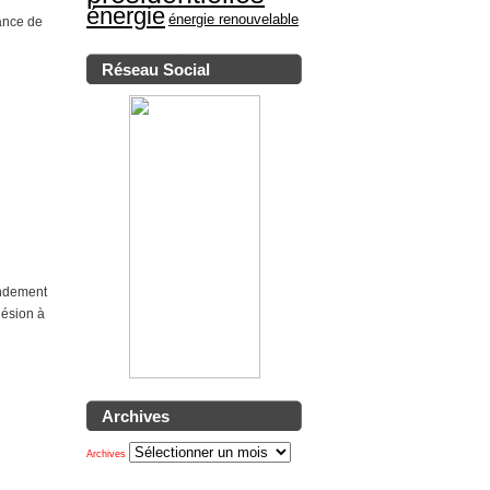
énergie
énergie renouvelable
ance de
Réseau Social
ndement
hésion à
Archives
Archives