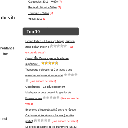
Cantonales 2011 – Vidéo
(7)
Route du littoral – Video
(3)
Tourisme – Vidéo
(5)
 du vih
Voeux 2013
(1)
Top 10
Océan Indien – Eh oui, ça bouge, dans la
zone océan Indien !
(Pas
l’enfance
encore de votes)
A. Une
Quand l’Île Maurice passe la vitesse
supérieure…
Transports collectifs et Car jaune : une
évolution en jaune et arc-en-ciel
(Pas encore de votes)
Coopération – Co développement –
Madagascar veut devenir le grenier de
l’océan Indien
(Pas encore de
votes)
Exemples d’interopérabilité entre le réseau
Car jaune et les réseaux locaux (dernière
n est
partie)
(Pas encore de votes)
Le projet socialiste et les outremers (28/30)