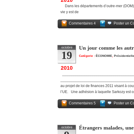
2010
Dans les départements d’outre-mer (DOM), la
vie y est de
Commentaires 4
Poster un C
Un jour comme les aut
octobre
19
Catégorie :
ÉCONOMIE
,
Présidentiell
2010
____________________________________
_____________________________________
au projet de loi de finances 2011 visant à co
l’UE. Une adhésion à laquelle Sarkozy est op
Commentaires 5
Poster un C
Étrangers malades, une
octobre