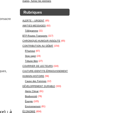
maires, fumez les premiers
Rubriques
consacre
ALERTE – URGENT
(95)
AMITIES-MESSAGES
(92)
Télégramme
(11)
BTP-Routes-Transports
(117)
CHRONIQUE-HUMOUR-INSOLITE
(65)
CONTRIBUTION AU DÉBAT
(154)
R'humeur
(67)
Stop ragot
(24)
Tribune libre
(27)
COURRIER DE LECTEURS
(116)
ques,
CULTURE-IDENTITE-ÉPANOUISSEMENT
HUMAIN-HISTOIRE
(58)
Cause des Femmes
(12)
DÉVELOPPEMENT DURABLE
(333)
Alerte Climat
(91)
Biodiversité
(78)
Énergie
(105)
Environnement
(81)
ce) : à
ÉCONOMIE
(604)