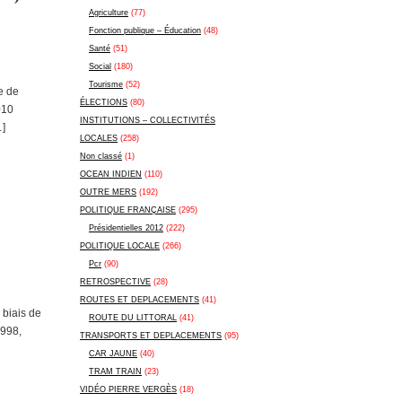
Agriculture
(77)
Fonction publique – Éducation
(48)
Santé
(51)
Social
(180)
Tourisme
(52)
e de
ÉLECTIONS
(80)
010
INSTITUTIONS – COLLECTIVITÉS
…]
LOCALES
(258)
Non classé
(1)
OCEAN INDIEN
(110)
OUTRE MERS
(192)
POLITIQUE FRANÇAISE
(295)
Présidentielles 2012
(222)
POLITIQUE LOCALE
(266)
Pcr
(90)
RETROSPECTIVE
(28)
ROUTES ET DEPLACEMENTS
(41)
 biais de
ROUTE DU LITTORAL
(41)
1998,
TRANSPORTS ET DEPLACEMENTS
(95)
CAR JAUNE
(40)
TRAM TRAIN
(23)
VIDÉO PIERRE VERGÈS
(18)