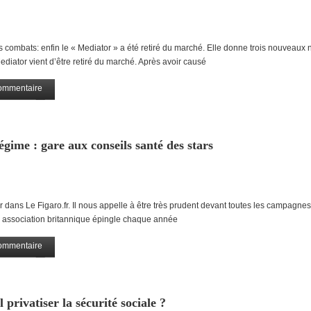
 combats: enfin le « Mediator » a été retiré du marché. Elle donne trois nouveaux
diator vient d’être retiré du marché. Après avoir causé
ommentaire
Partagez
égime : gare aux conseils santé des stars
 dans Le Figaro.fr. Il nous appelle à être très prudent devant toutes les campagne
e association britannique épingle chaque année
ommentaire
Partagez
privatiser la sécurité sociale ?