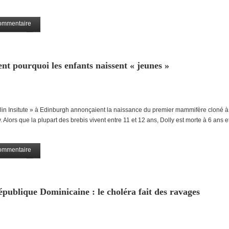
ommentaire
Partagez
nt pourquoi les enfants naissent « jeunes »
in Insitute » à Edinburgh annonçaient la naissance du premier mammifère cloné à 
Alors que la plupart des brebis vivent entre 11 et 12 ans, Dolly est morte à 6 ans e
ommentaire
Partagez
épublique Dominicaine : le choléra fait des ravages