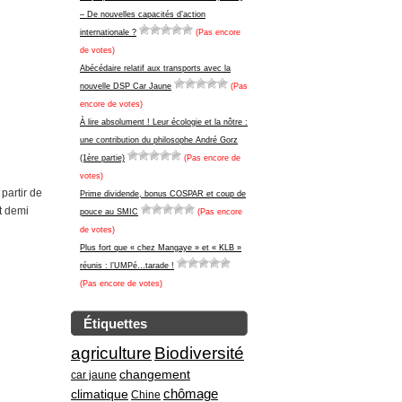
– De nouvelles capacités d’action
internationale ?
(Pas encore
de votes)
Abécédaire relatif aux transports avec la
nouvelle DSP Car Jaune
(Pas
encore de votes)
À lire absolument ! Leur écologie et la nôtre :
une contribution du philosophe André Gorz
(1ère partie)
(Pas encore de
votes)
partir de
Prime dividende, bonus COSPAR et coup de
t demi
pouce au SMIC
(Pas encore
de votes)
Plus fort que « chez Mangaye » et « KLB »
réunis : l’UMPé…tarade !
(Pas encore de votes)
Étiquettes
agriculture
Biodiversité
changement
car jaune
climatique
chômage
Chine