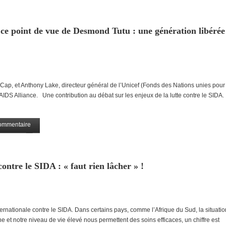
Partagez
ce point de vue de Desmond Tutu : une génération libérée
, et Anthony Lake, directeur général de l’Unicef (Fonds des Nations unies pour 
al AIDS Alliance. Une contribution au débat sur les enjeux de la lutte contre le SID
ommentaire
Partagez
ontre le SIDA : « faut rien lâcher » !
ationale contre le SIDA. Dans certains pays, comme l’Afrique du Sud, la situatio
 et notre niveau de vie élevé nous permettent des soins efficaces, un chiffre est