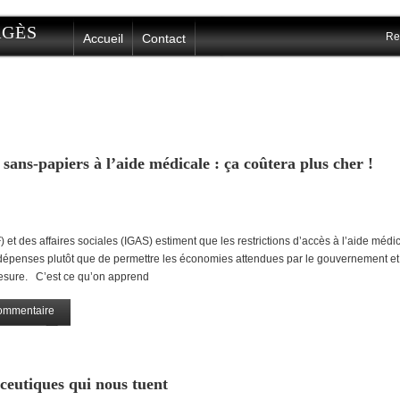
ERGÈS
Re
Accueil
Contact
 sans-papiers à l’aide médicale : ça coûtera plus cher !
et des affaires sociales (IGAS) estiment que les restrictions d’accès à l’aide médic
s dépenses plutôt que de permettre les économies attendues par le gouvernement et
mesure. C’est ce qu’on apprend
ommentaire
Partagez
ceutiques qui nous tuent