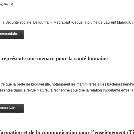
té
,
Social
la Sécurité sociale. Le journal « Mediapart », sous la plume de Laurent Mauduit, 
ommentaire
Partagez
é représente une menace pour la santé humaine
 que la perte de biodiversité, notamment les mammifères et les bactéries bénéfi
résentée dans la revue Nature, la recherche souligne la relation importante entre la
mmentaire
Partagez
nformation et de la communication pour l’enseignement (Ti