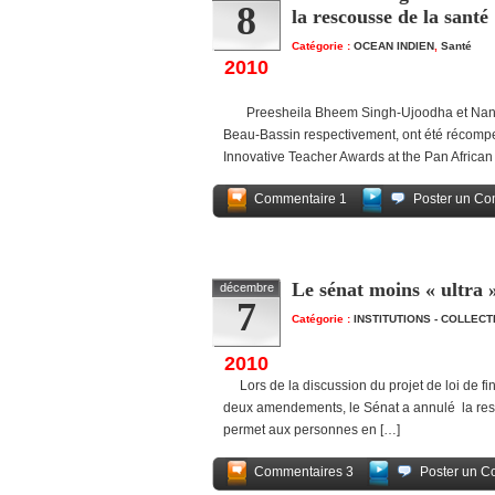
8
la rescousse de la santé
Catégorie :
OCEAN INDIEN
,
Santé
2010
Preesheila Bheem Singh-Ujoodha et Nandin
Beau-Bassin respectivement, ont été récompe
Innovative Teacher Awards at the Pan African 
Commentaire 1
Poster un Co
Le sénat moins « ultra 
décembre
7
Catégorie :
INSTITUTIONS - COLLEC
2010
Lors de la discussion du projet de loi de fin
deux amendements, le Sénat a annulé la rest
permet aux personnes en […]
Commentaires 3
Poster un C