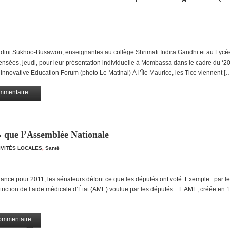
i Sukhoo-Busawon, enseignantes au collège Shrimati Indira Gandhi et au Lycé
nsées, jeudi, pour leur présentation individuelle à Mombassa dans le cadre du ‘2
Innovative Education Forum (photo Le Matinal) À l’Île Maurice, les Tice viennent [
mmentaire
Partagez
» que l’Assemblée Nationale
TIVITÉS LOCALES
,
Santé
ance pour 2011, les sénateurs défont ce que les députés ont voté. Exemple : par le
riction de l’aide médicale d’État (AME) voulue par les députés. L’AME, créée en 
ommentaire