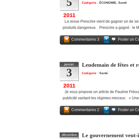
5
Catégorie :
ÉCONOMIE
,
Santé
2011
La revue Prescrire vient de gagner un de ses
produits dangereux. Prescrire a gagné : le Me
Commentaires 3
Poster un C
Lendemain de fêtes et r
janvier
3
Catégorie :
Santé
2011
Je vous propose un article de Pauline Fréour
publicité vantant les régimes minceur. « Un
Commentaires 2
Poster un C
Le gouvernement veut-il 
décembre