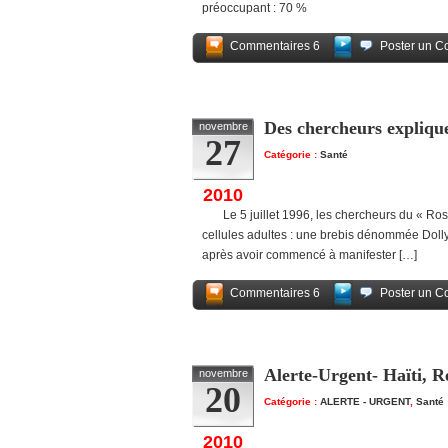
préoccupant : 70 %
Commentaires 6
Poster un C
Des chercheurs explique
novembre
27
Catégorie :
Santé
2010
Le 5 juillet 1996, les chercheurs du « Rosl
cellules adultes : une brebis dénommée Dolly. 
après avoir commencé à manifester […]
Commentaires 6
Poster un C
Alerte-Urgent- Haïti, R
novembre
20
Catégorie :
ALERTE - URGENT
,
Santé
2010