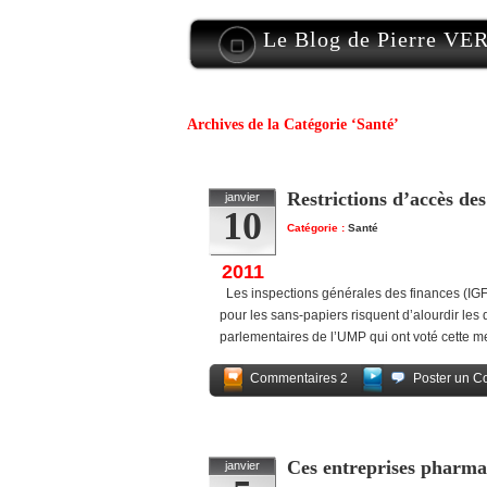
Le Blog de Pierre V
Archives de la Catégorie ‘Santé’
Restrictions d’accès des
janvier
10
Catégorie :
Santé
2011
Les inspections générales des finances (IGF) 
pour les sans-papiers risquent d’alourdir le
parlementaires de l’UMP qui ont voté cette 
Commentaires 2
Poster un C
Ces entreprises pharma
janvier