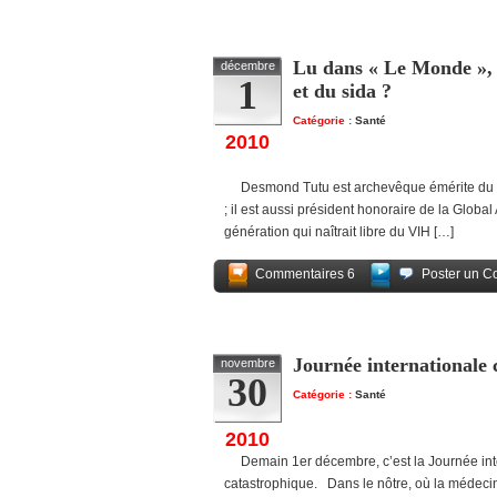
Lu dans « Le Monde », 
décembre
1
et du sida ?
Catégorie :
Santé
2010
Desmond Tutu est archevêque émérite du Cap
; il est aussi président honoraire de la Glob
génération qui naîtrait libre du VIH […]
Commentaires 6
Poster un C
Journée internationale c
novembre
30
Catégorie :
Santé
2010
Demain 1er décembre, c’est la Journée intern
catastrophique. Dans le nôtre, où la médecine