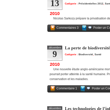
13
Catégorie :
Présidentielles 2012
,
San
2010
Nicolas Sarkozy prépare la privatisation de 
Commentaires 3
Poster un C
La perte de biodiversit
décembre
9
Catégorie :
Biodiversité
,
Santé
2010
Une nouvelle étude anglo-américaine montre
pourrait porter atteinte à la santé humaine. P
conservation et les maladies.
Commentaire 1
Poster un Co
Les technologies de l’i
décembre