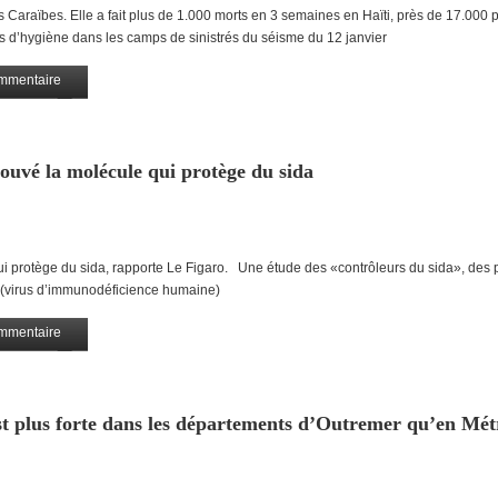
araïbes. Elle a fait plus de 1.000 morts en 3 semaines en Haïti, près de 17.000
s d’hygiène dans les camps de sinistrés du séisme du 12 janvier
mmentaire
Partagez
rouvé la molécule qui protège du sida
i protège du sida, rapporte Le Figaro. Une étude des «contrôleurs du sida», des p
IH (virus d’immunodéficience humaine)
mmentaire
Partagez
est plus forte dans les départements d’Outremer qu’en Mét