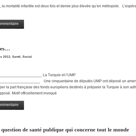
 mortalité infantile est deux fois et demie plus élevée qu’en métropole. L’espér
ommentaire
Partagez
res…
es 2012
,
Santé
,
Social
__________________ La Turquie et l’UMP
_________________ Une cinquantaine de députés UMP ont déposé un ame
uper la part française des fonds européens destinés à préparer la Turquie à son ad
posé. Motif officiellement invoqué
ommentaire
Partagez
 question de santé publique qui concerne tout le monde