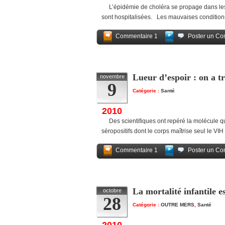
L’épidémie de choléra se propage dans les C
sont hospitalisées. Les mauvaises condition
Commentaire 1
Poster un Co
Lueur d’espoir : on a t
novembre
9
Catégorie :
Santé
2010
Des scientifiques ont repéré la molécule qu
séropositifs dont le corps maîtrise seul le V
Commentaire 1
Poster un Co
La mortalité infantile 
octobre
28
Catégorie :
OUTRE MERS
,
Santé