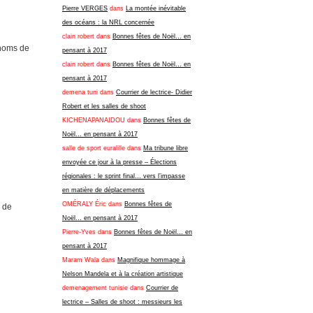
Pierre VERGES
dans
La montée inévitable
des océans : la NRL concernée
clain robert
dans
Bonnes fêtes de Noël… en
 noms de
pensant à 2017
clain robert
dans
Bonnes fêtes de Noël… en
pensant à 2017
demena tuni
dans
Courrier de lectrice- Didier
Robert et les salles de shoot
KICHENAPANAIDOU
dans
Bonnes fêtes de
Noël… en pensant à 2017
salle de sport euralille
dans
Ma tribune libre
envoyée ce jour à la presse – Élections
régionales : le sprint final… vers l’impasse
en matière de déplacements
OMÉRALY Éric
dans
Bonnes fêtes de
s de
Noël… en pensant à 2017
Pierre-Yves
dans
Bonnes fêtes de Noël… en
pensant à 2017
Maram Wala
dans
Magnifique hommage à
Nelson Mandela et à la création artistique
demenagement tunisie
dans
Courrier de
lectrice – Salles de shoot : messieurs les