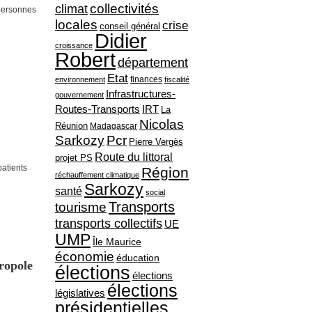
collectivités
climat
 personnes
locales
crise
conseil général
Didier
croissance
Robert
département
Etat
finances
environnement
fiscalité
Infrastructures-
gouvernement
Routes-Transports
IRT
La
Nicolas
Réunion
Madagascar
Sarkozy
Pcr
Pierre Vergès
Route du littoral
projet PS
atients
Région
réchauffement climatique
Sarkozy
santé
social
Transports
tourisme
transports collectifs
UE
UMP
Île Maurice
économie
éducation
ropole
élections
élections
élections
législatives
présidentielles